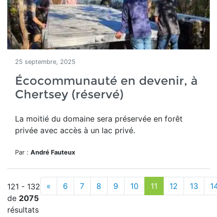
25 septembre, 2025
Écocommunauté en devenir, à
Chertsey (réservé)
La moitié du domaine
sera préservée en forêt
privée avec accès à un lac privé.
Par :
André Fauteux
«
6
7
8
9
10
11
12
13
1
121 - 132
de
2075
résultats