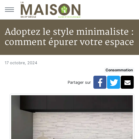
Aller au menu principal
Aller au contenu principal
Adoptez le style minimaliste :
comment épurer votre espace
Adoptez le style minimaliste 
Accueil
17 octobre, 2024
Consommation
Articles
Consommation
Facebook
Twitte
Co
Partager sur
Adoptez le style minimaliste : comment épurer votre