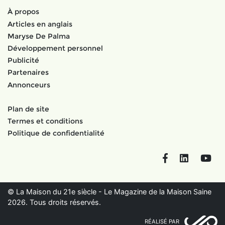
À propos
Articles en anglais
Maryse De Palma
Développement personnel
Publicité
Partenaires
Annonceurs
Plan de site
Termes et conditions
Politique de confidentialité
Facebook
LinkedIn
You
© La Maison du 21e siècle - Le Magazine de la Maison Saine
2026. Tous droits réservés.
RÉALISÉ PAR