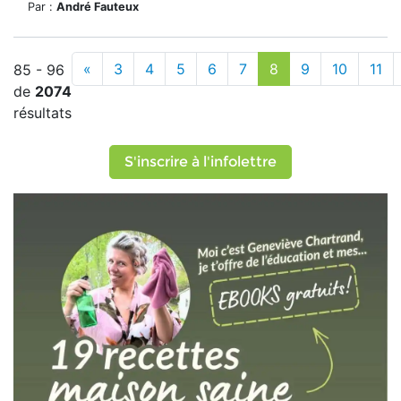
Par :
André Fauteux
«
3
4
5
6
7
8
9
10
11
85 - 96
de
2074
résultats
S'inscrire à l'infolettre