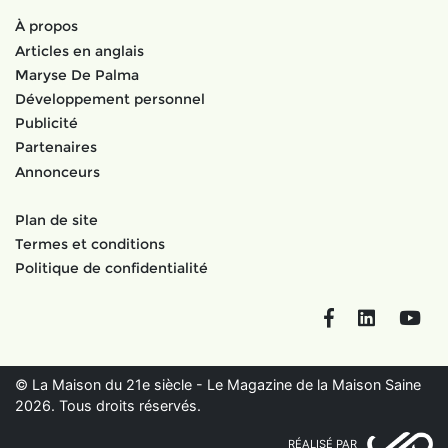
À propos
Articles en anglais
Maryse De Palma
Développement personnel
Publicité
Partenaires
Annonceurs
Plan de site
Termes et conditions
Politique de confidentialité
Facebook
LinkedIn
You
© La Maison du 21e siècle - Le Magazine de la Maison Saine
2026. Tous droits réservés.
RÉALISÉ PAR