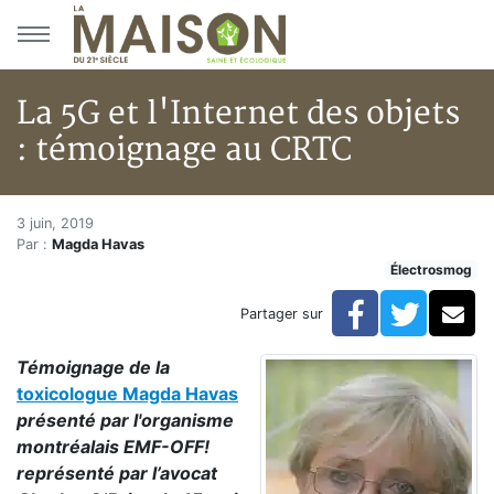
Aller au menu principal
Aller au contenu principal
La 5G et l'Internet des objets
: témoignage au CRTC
La 5G et l'Internet des objets
Accueil
3 juin, 2019
Par :
Magda Havas
Articles
Électrosmog
Électrosmog
La 5G et l'Internet des objets : témoignage au CRTC
Facebook
Twitte
Co
Partager sur
Témoignage de la
toxicologue Magda Havas
présenté par l'organisme
montréalais EMF-OFF!
représenté par l’avocat