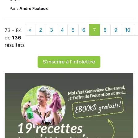
Par :
André Fauteux
«
2
3
4
5
6
7
8
9
10
73 - 84
de
136
résultats
S'inscrire à l'infolettre