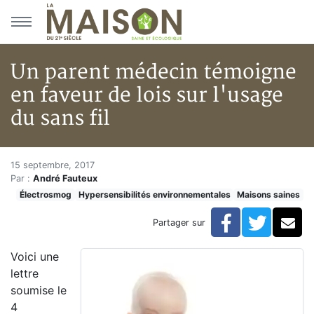
Aller au menu principal
Aller au contenu principal
Un parent médecin témoigne
en faveur de lois sur l'usage
du sans fil
Un parent médecin témoigne en 
Accueil
15 septembre, 2017
Par :
André Fauteux
Articles
Électrosmog
Hypersensibilités environnementales
Maisons saines
Maisons saines
Hypersensibilités environnementales
Facebook
Twitte
Co
Partager sur
Un parent médecin témoigne en faveur de lois sur l'us
Voici une
lettre
soumise le
4