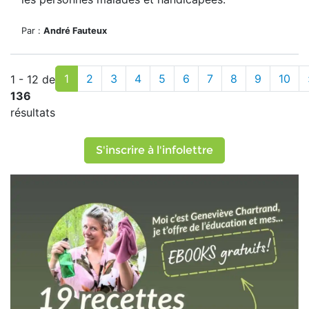
Par :
André Fauteux
1
2
3
4
5
6
7
8
9
10
1 - 12 de
136
résultats
S'inscrire à l'infolettre