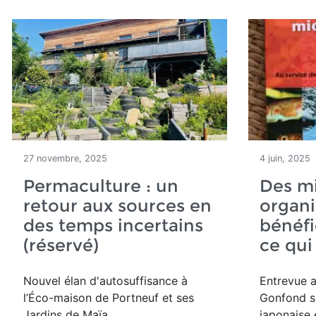
Accueil
Articles
27 novembre, 2025
4 juin, 2025
Permaculture : un
Des m
retour aux sources en
organ
des temps incertains
bénéfi
(réservé)
ce qui
Nouvel élan d'autosuffisance à
Entrevue a
l’Éco-maison de Portneuf et ses
Gonfond su
Jardins de Maïa.
japonaise 