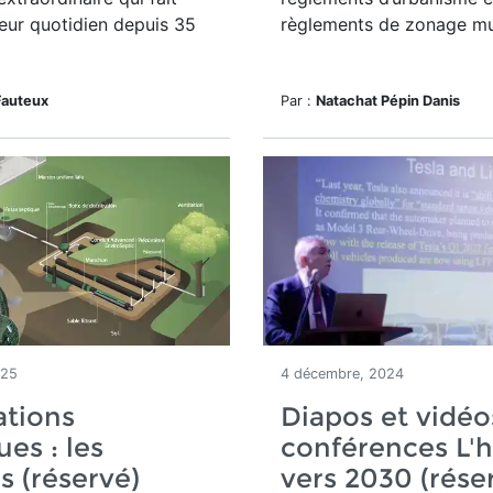
leur quotidien depuis 35
règlements de zonage mu
Fauteux
Par :
Natachat Pépin Danis
025
4 décembre, 2024
ations
Diapos et vidéo
ues : les
conférences L'h
s (réservé)
vers 2030 (réser