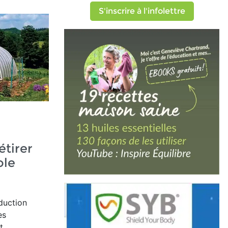
S'inscrire à l'infolettre
étirer
ole
duction
es
t