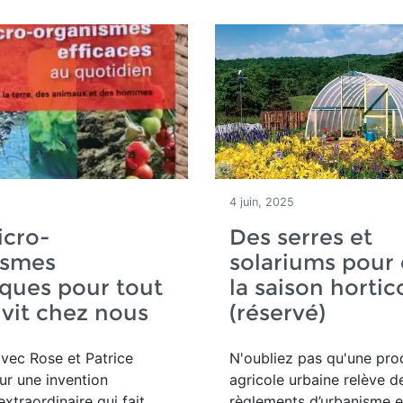
4 juin, 2025
icro-
Des serres et
ismes
solariums pour 
ques pour tout
la saison hortic
 vit chez nous
(réservé)
vec Rose et Patrice
N'oubliez pas qu'u
ne pro
r une invention
agricole urbaine relève d
extraordinaire qui fait
règlements d’urbanisme e