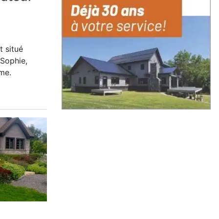
 situé
-Sophie,
me.