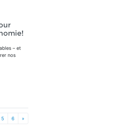
our
onomie!
bles – et
rer nos
5
6
»