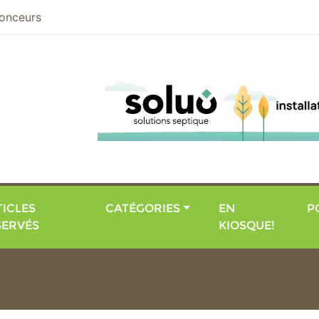
nier
onceurs
ICLES
CATÉGORIES
EN
P
SERVÉS
KIOSQUE!