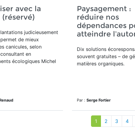
iser avec la
Paysagement :
 (réservé)
réduire nos
dépendances p
lantations judicieusement
atteindre l’aut
s permet de mieux
es canicules, selon
Dix solutions
écoresponsa
t consultant en
souvent gratuites – de gé
nts écologiques Michel
matières organiques.
 Renaud
Par :
Serge Fortier
1
2
3
4