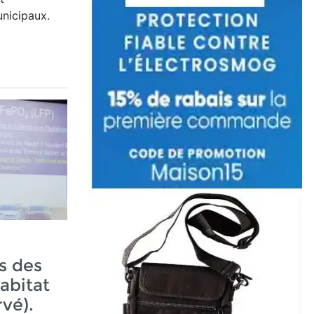
nicipaux.
s des
abitat
vé).