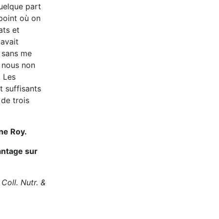
quelque part
 point où on
ats et
 avait
e sans me
, nous non
. Les
 suffisants
de trois
ine Roy.
antage sur
 Coll. Nutr. &