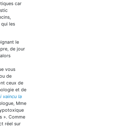
tiques car
stic
cins,
 qui les
ignant le
pre, de jour
 alors
que vous
 ou de
ont ceux de
nologie et de
 vaincu la
n blogue, Mme
hypotoxique
nts ». Comme
t réel sur