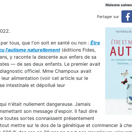
diagnostic d'autisme de deux 
Maisons saines
Partager sur
2022.
ux frères
 par tous, que l'on soit en santé ou non :
Être
ncu l'autisme naturellement
(éditions Fides,
ns, y raconte la descente aux enfers de sa
listes — de ses deux enfants. Le premier avait
e diagnostic officiel. Mme Champoux avait
 leur alimentation (voir cet article sur le
se intestinale et dépollué leur
qui n'était nullement dangereuse. Jamais
ansmettant son message d'espoir. Il faut dire
 de toutes sortes connaissent présentement
de tout mettre sur le dos de la génétique et commencer à ch