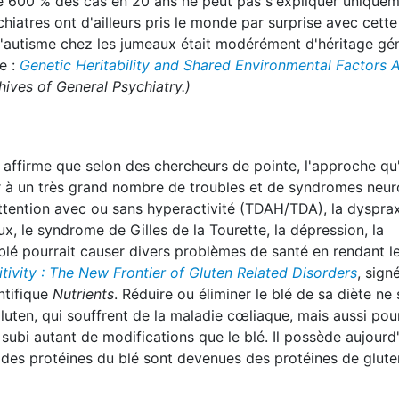
 600 % des cas en 20 ans ne peut pas s'expliquer uniquem
hiatres ont d'ailleurs pris le monde par surprise avec cett
e l'autisme chez les jumeaux était modérément d'héritage gé
e :
Genetic Heritability and Shared Environmental Factors
hives of General Psychiatry.)
ffirme que selon des chercheurs de pointe, l'approche qu'
er à un très grand nombre de troubles et de syndromes neur
ttention avec ou sans hyperactivité (TDAH/TDA), la dysprax
x, le syndrome de Gilles de la Tourette, la dépression, la
 blé pourrait causer divers problèmes de santé en rendant le
tivity : The New Frontier of Gluten Related Disorders
, sign
ntifique
Nutrients
. Réduire ou éliminer le blé de sa diète ne
uten, qui souffrent de la maladie cœliaque, mais aussi pour
 subi autant de modifications que le blé. Il possède aujourd
 des protéines du blé sont devenues des protéines de glute