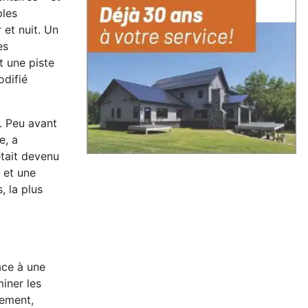
ples
 et nuit. Un
es
t une piste
odifié
. Peu avant
e, a
était devenu
 et une
, la plus
âce à une
miner les
nement,