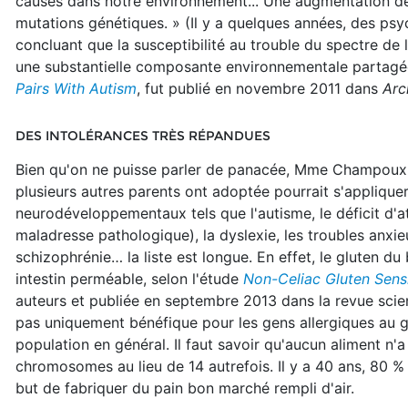
causes dans notre environnement... Une augmentation de
mutations génétiques. » (Il y a quelques années, des psyc
concluant que la susceptibilité au trouble du spectre d
une substantielle composante environnementale partagé
Pairs With Autism
, fut publié en novembre 2011 dans
Arc
DES INTOLÉRANCES TRÈS RÉPANDUES
Bien qu'on ne puisse parler de panacée, Mme Champoux a
plusieurs autres parents ont adoptée pourrait s'appliqu
neurodéveloppementaux tels que l'autisme, le déficit d'a
maladresse pathologique), la dyslexie, les troubles anxieu
schizophrénie… la liste est longue. En effet, le gluten du
intestin perméable, selon l'étude
Non-Celiac Gluten Sensi
auteurs et publiée en septembre 2013 dans la revue scie
pas uniquement bénéfique pour les gens allergiques au gl
population en général. Il faut savoir qu'aucun aliment n'a
chromosomes au lieu de 14 autrefois. Il y a 40 ans, 80 %
but de fabriquer du pain bon marché rempli d'air.