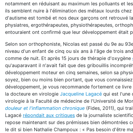
notamment en réduisant au maximum les polluants et les
ils semblent nuire à l'élimination des métaux lourds chez 
d'autisme est tombé et nos deux garçons ont retrouvé la 
physiatres, ergothérapeutes, physiothérapeutes, orthophon
entouraient ont confirmé que leur développement était p
Selon son orthophoniste, Nicolas est passé du 9e au 93e
niveau d'un enfant de cinq ou six ans à l'âge de trois and
comme de nuit. Et après 15 jours de thérapie d'oxygène
qu'auparavant il n'avait fait que des gribouillis incompré
développement moteur en cinq semaines, selon sa physiot
soyez, bien ou moins bien portant, que vous connaissiez
développement, je vous recommande fortement ce livre t
la docteure en virologie
Jacqueline Lagacé
qui est l'une
virologie à la Faculté de médecine de l'Université de Mo
douleur et l'inflammation chronique
(Fides, 2011), qui tra
Lagacé
répondait aux critiques
de la journaliste scienti
repose maintenant sur des prémisses bien démontrées c
le dit si bien Nathalie Champoux : « Pas besoin d'être 