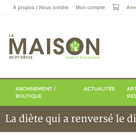
Aller au menu principal
Aller au contenu principal
Mon pa
À propos / Nous joindre
Mon compte
Ann
ABONNEMENT /
ACTUALITÉS
ART
BOUTIQUE
RÉ
La diète qui a renversé le 