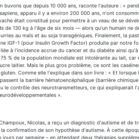
n'en buvons que depuis 10 000 ans, raconte l'auteure : « pen
sapiens
, apparu il y a environ 200 000 ans, n'ont consommé
e vache était constitué pour permettre à un veau de se déve
ids de 130 kg à l'âge de six mois — alors qu'un humain ne d
ourries au maïs et au soja transgéniques. Finalement, la past
ne IGF-1 (pour Insulin Growth Factor) produite par notre fo
liée à l'incidence accrue du cancer et du diabète ainsi qu'à
 de la population mondiale est intolérante au lait, car e
re laitier. Mais le plus gros problème, ce sont les caséines
luten. Comme elle l'explique dans son livre : « Et lorsque l'
t passent la barrière hématoencéphalique (barrière chimique
u le contrôle des neurotransmetteurs, ce qui expliquerait l'
neurodéveloppementales ».
Champoux, Nicolas, a reçu un diagnostic d'autisme et de t
t la confirmation de son hypothèse d'autisme. À cette époqu
jours par semaine – en attendant deux thérapies suppléme