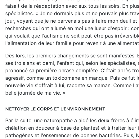
faisait de la réadaptation avec eux tous les soirs. En plu
spécialistes. « Je ne dormais plus et ne pouvais plus trava
jour, voyant que je ne parvenais pas à faire mon deuil et
recherches qui ont allumé en moi une lueur d'espoir : con
qui voulait que l'autisme ne soit peut-être pas irréversib
l'alimentation de leur famille pour revenir à une alimenta
Dès lors, les premiers changements se sont manifestés. E
ses trois ans et demi, l'enfant qui, selon les spécialistes,
prononcé sa première phrase complète. C'était après trois
agressif, comme un toxicomane en manque. Puis ce fut l
nouvelle vie s'offrait à lui, raconte sa maman. Comme l'ava
belle journée de ma vie. »
NETTOYER LE CORPS ET L'ENVIRONNEMENT
Par la suite, une naturopathe a aidé les deux frères à é
chélation en douceur à base de plantes) et à traiter leur i
pathogènes et l'ensemencer de bonnes bactéries. Puis, N