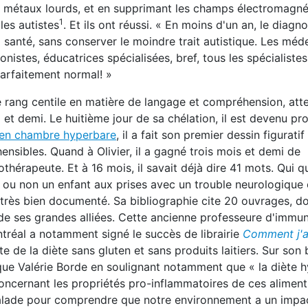
 métaux lourds, et en supprimant les champs électromagné
1
les autistes
. Et ils ont réussi. « En moins d'un an, le diagno
santé, sans conserver le moindre trait autistique. Les méde
istes, éducatrices spécialisées, bref, tous les spécialistes
arfaitement normal! »
 rang centile en matière de langage et compréhension, atte
 et demi. Le huitième jour de sa chélation, il est devenu pro
en chambre hyperbare
, il a fait son premier dessin figuratif
hensibles. Quand à Olivier, il a gagné trois mois et demi de
hérapeute. Et à 16 mois, il savait déjà dire 41 mots. Qui 
 ou non un enfant aux prises avec un trouble neurologique
rès bien documenté. Sa bibliographie cite 20 ouvrages, d
 de ses grandes alliées. Cette ancienne professeure d'immu
ntréal a notamment signé le succès de librairie
Comment j'ai
ite de la diète sans gluten et sans produits laitiers. Sur so
fique Valérie Borde en soulignant notamment que « la diète 
oncernant les propriétés pro-inflammatoires de ces alime
malade pour comprendre que notre environnement a un impac