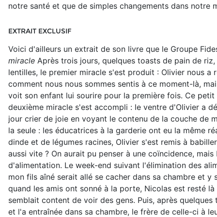
notre santé et que de simples changements dans notre mo
EXTRAIT EXCLUSIF
Voici d'ailleurs un extrait de son livre que le Groupe F
miracle
Après trois jours, quelques toasts de pain de riz,
lentilles, le premier miracle s'est produit : Olivier nous a
comment nous nous sommes sentis à ce moment-là, mais 
voit son enfant lui sourire pour la première fois. Ce peti
deuxième miracle s'est accompli : le ventre d'Olivier a dé
jour crier de joie en voyant le contenu de la couche de mo
la seule : les éducatrices à la garderie ont eu la même ré
dinde et de légumes racines, Olivier s'est remis à babille
aussi vite ? On aurait pu penser à une coïncidence, mais
d'alimentation. Le week-end suivant l'élimination des al
mon fils aîné serait allé se cacher dans sa chambre et y s
quand les amis ont sonné à la porte, Nicolas est resté là o
semblait content de voir des gens. Puis, après quelques t
et l'a entraînée dans sa chambre, le frère de celle-ci à le