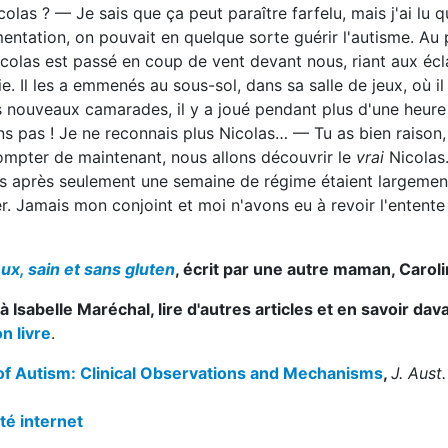
las ? — Je sais que ça peut paraître farfelu, mais j'ai lu 
alimentation, on pouvait en quelque sorte guérir l'autisme. Au
 Nicolas est passé en coup de vent devant nous, riant aux écl
. Il les a emmenés au sous-sol, dans sa salle de jeux, où il
s nouveaux camarades, il y a joué pendant plus d'une heur
ens pas ! Je ne reconnais plus Nicolas… — Tu as bien raison
compter de maintenant, nous allons découvrir le
vrai
Nicolas
s après seulement une semaine de régime étaient largement
. Jamais mon conjoint et moi n'avons eu à revoir l'entente 
x, sain et sans gluten
, écrit par une autre maman, Carol
abelle Maréchal, lire d'autres articles et en savoir dav
n livre
.
 of Autism: Clinical Observations and Mechanisms
,
J. Aust.
té internet