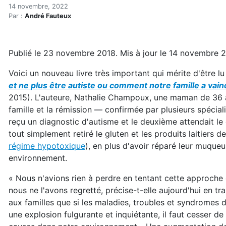
La diète qui a renversé le 
Accueil
14 novembre, 2022
Par :
André Fauteux
Articles
Maisons saines
Hypersensibilités environnementales
Publié le 23 novembre 2018. Mis à jour le 14 novembre 
La diète qui a renversé le diagnostic d'autisme de de
Voici un nouveau livre très important qui mérite d'être lu
et ne plus être autiste ou comment notre famille a vai
2015). L'auteure, Nathalie Champoux, une maman de 36 a
famille et la rémission — confirmée par plusieurs spécia
reçu un diagnostic d'autisme et le deuxième attendait l
tout simplement retiré le gluten et les produits laitiers de
régime hypotoxique
), en plus d'avoir réparé leur muqueu
environnement.
« Nous n'avions rien à perdre en tentant cette approche 
nous ne l'avons regretté, précise-t-elle aujourd'hui en tr
aux familles que si les maladies, troubles et syndromes
une explosion fulgurante et inquiétante, il faut cesser 