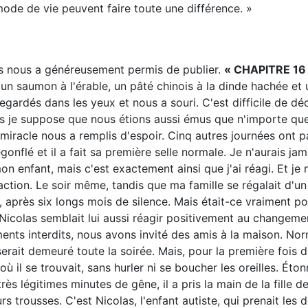
de de vie peuvent faire toute une différence. »
ides nous a généreusement permis de publier.
« CHAPITRE 16
 un saumon à l'érable, un pâté chinois à la dinde hachée et 
 regardés dans les yeux et nous a souri. C'est difficile de déc
je suppose que nous étions aussi émus que n'importe que
t miracle nous a remplis d'espoir. Cinq autres journées ont 
gonflé et il a fait sa première selle normale. Je n'aurais ja
n enfant, mais c'est exactement ainsi que j'ai réagi. Et je n
action. Le soir même, tandis que ma famille se régalait d'un
r, après six longs mois de silence. Mais était-ce vraiment po
 Nicolas semblait lui aussi réagir positivement au changeme
iments interdits, nous avons invité des amis à la maison. No
erait demeuré toute la soirée. Mais, pour la première fois d
ù il se trouvait, sans hurler ni se boucher les oreilles. Éto
rès légitimes minutes de gêne, il a pris la main de la fille 
urs trousses. C'est Nicolas, l'enfant autiste, qui prenait les