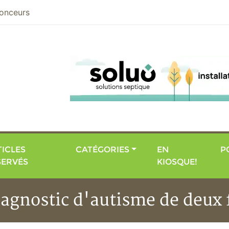
nier
onceurs
ICLES
CATÉGORIES
EN
P
SERVÉS
KIOSQUE!
diagnostic d'autisme de deux 