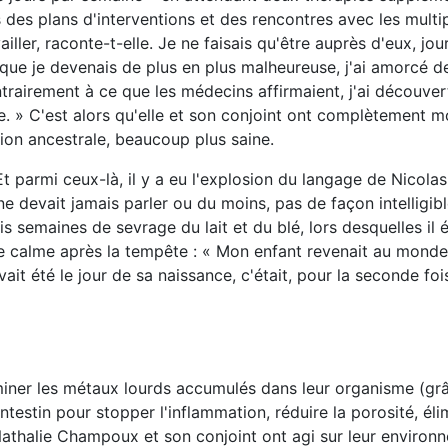
s des plans d'interventions et des rencontres avec les multi
iller, raconte-t-elle. Je ne faisais qu'être auprès d'eux, jour
 que je devenais de plus en plus malheureuse, j'ai amorcé d
trairement à ce que les médecins affirmaient, j'ai découver
le. » C'est alors qu'elle et son conjoint ont complètement m
tion ancestrale, beaucoup plus saine.
t parmi ceux-là, il y a eu l'explosion du langage de Nicolas
 ne devait jamais parler ou du moins, pas de façon intelligibl
 semaines de sevrage du lait et du blé, lors desquelles il 
e calme après la tempête : « Mon enfant revenait au monde
it été le jour de sa naissance, c'était, pour la seconde fois
liminer les métaux lourds accumulés dans leur organisme (gr
ntestin pour stopper l'inflammation, réduire la porosité, éli
athalie Champoux et son conjoint ont agi sur leur environ