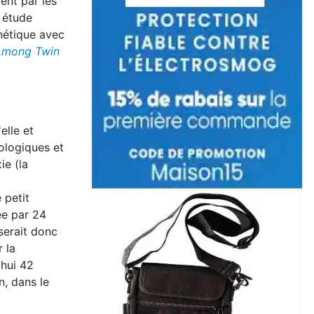
ent par les
e étude
nétique avec
 Among Twin
elle et
ologiques et
ie (la
 petit
ée par 24
 serait donc
 la
'hui 42
n, dans le