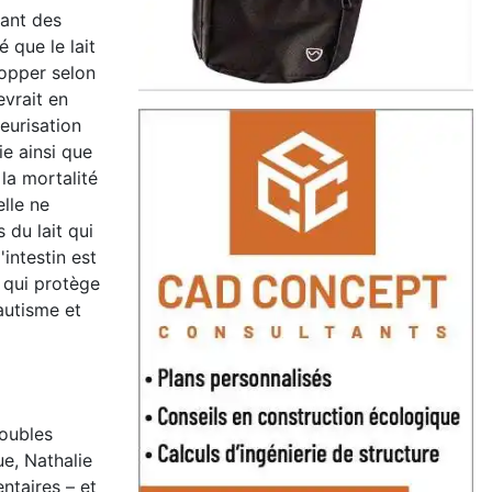
dant des
 que le lait
lopper selon
evrait en
eurisation
ie ainsi que
 la mortalité
lle ne
 du lait qui
intestin est
 qui protège
autisme et
roubles
e, Nathalie
ntaires – et