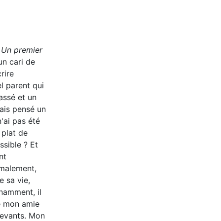
Un premier
un cari de
rire
l parent qui
passé et un
mais pensé un
'ai pas été
 plat de
ssible ? Et
nt
rmalement,
e sa vie,
nnamment, il
de mon amie
 devants. Mon