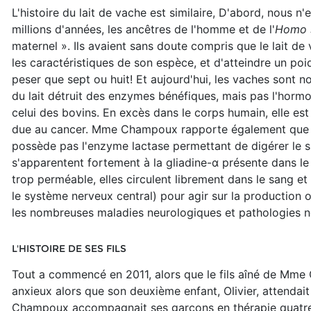
L'histoire du lait de vache est similaire, D'abord, nous 
millions d'années, les ancêtres de l'homme et de l'
Homo 
maternel ». Ils avaient sans doute compris que le lait d
les caractéristiques de son espèce, et d'atteindre un po
peser que sept ou huit! Et aujourd'hui, les vaches sont n
du lait détruit des enzymes bénéfiques, mais pas l'hormo
celui des bovins. En excès dans le corps humain, elle est 
due au cancer. Mme Champoux rapporte également que 75 %
possède pas l'enzyme lactase permettant de digérer le suc
s'apparentent fortement à la gliadine-α présente dans le g
trop perméable, elles circulent librement dans le sang e
le système nerveux central) pour agir sur la production o
les nombreuses maladies neurologiques et pathologies 
L'HISTOIRE DE SES FILS
Tout a commencé en 2011, alors que le fils aîné de Mme 
anxieux alors que son deuxième enfant, Olivier, attendai
Champoux accompagnait ses garçons en thérapie quatre 