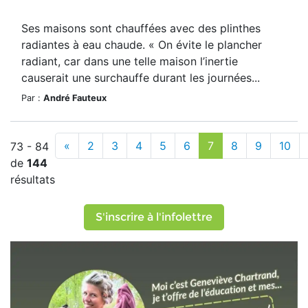
Ses maisons sont chauffées avec des plinthes
radiantes à eau chaude. « On évite le plancher
radiant, car dans une telle maison l’inertie
causerait une surchauffe durant les journées...
Par :
André Fauteux
«
2
3
4
5
6
7
8
9
10
73 - 84
de
144
résultats
S'inscrire à l'infolettre