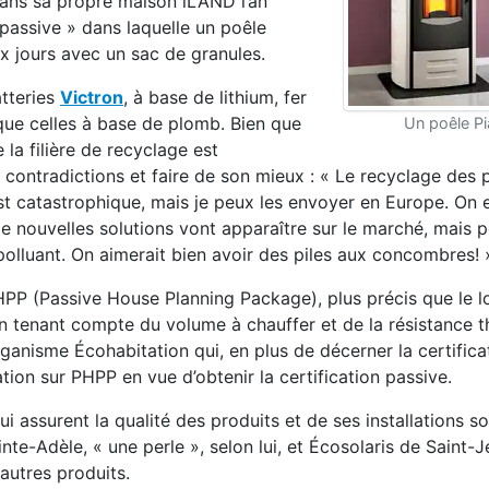
ans sa propre maison iLAND l’an
 passive » dans laquelle un poêle
x jours avec un sac de granules.
atteries
Victron
, à base de lithium, fer
que celles à base de plomb. Bien que
Un poêle Pi
 la filière de recyclage est
s contradictions et faire de son mieux : « Le recyclage des p
 catastrophique, mais je peux les envoyer en Europe. On 
 nouvelles solutions vont apparaître sur le marché, mais p
polluant. On aimerait bien avoir des piles aux concombres! 
P (Passive House Planning Package), plus précis que le lo
n tenant compte du volume à chauffer et de la résistance 
organisme Écohabitation qui, en plus de décerner la certific
tion sur PHPP en vue d’obtenir la certification passive.
assurent la qualité des produits et de ses installations sol
inte-Adèle, « une perle », selon lui, et Écosolaris de Saint-
 autres produits.