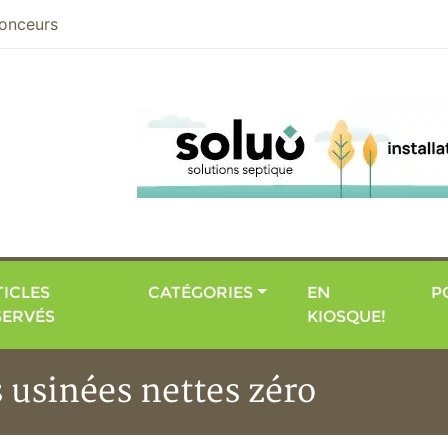
nier
onceurs
ICLES
CATÉGORIES
EN
P
SERVÉS
KIOSQUE!
 usinées nettes zéro