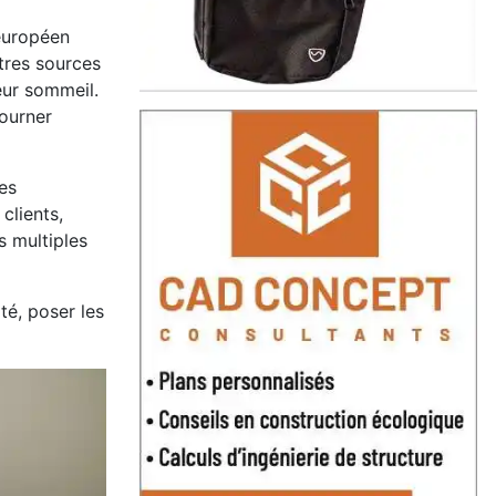
 européen
tres sources
leur sommeil.
tourner
es
clients,
s multiples
té, poser les