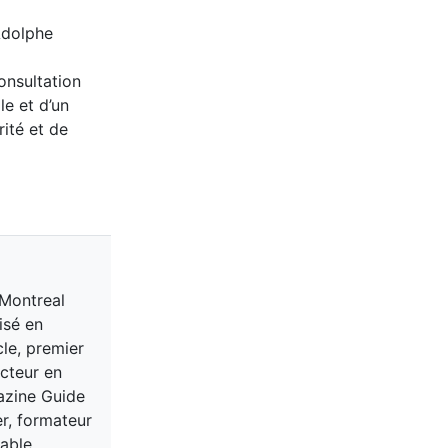
Adolphe
onsultation
e et d’un
rité et de
 Montreal
isé en
cle, premier
acteur en
gazine Guide
er, formateur
able.