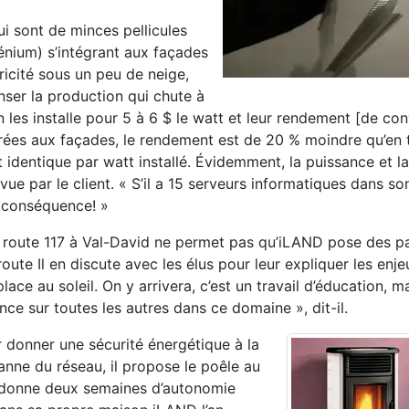
ui sont de minces pellicules
lénium) s’intégrant aux façades
ctricité sous un peu de neige,
ser la production qui chute à
 les installe pour 5 à 6 $ le watt et leur rendement [de co
tégrées aux façades, le rendement est de 20 % moindre qu’en 
 identique par watt installé. Évidemment, la puissance et la 
 par le client. « S’il a 15 serveurs informatiques dans so
n conséquence! »
 la route 117 à Val-David ne permet pas qu’iLAND pose des 
oute Il en discute avec les élus pour leur expliquer les enj
place au soleil. On y arrivera, c’est un travail d’éducation, m
nce sur toutes les autres dans ce domaine », dit-il.
 donner une sécurité énergétique à la
nne du réseau, il propose le poêle au
a donne deux semaines d’autonomie