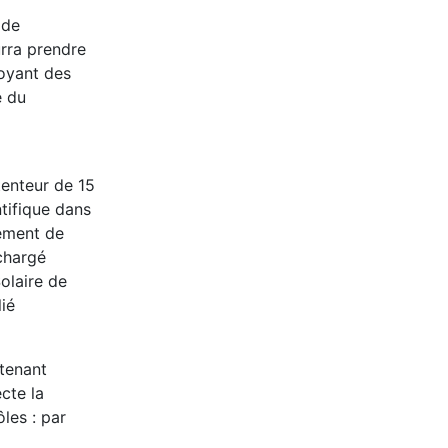
 de
urra prendre
voyant des
e du
tenteur de 15
ntifique dans
nement de
 chargé
olaire de
ié
tenant
cte la
les : par