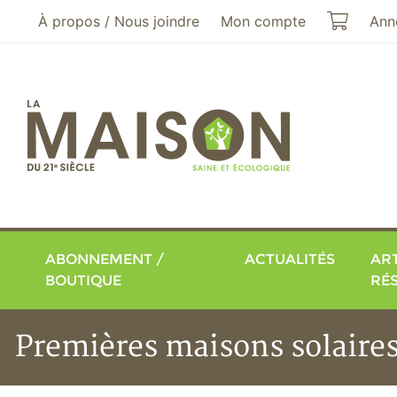
Aller au menu principal
Aller au contenu principal
Mon pa
À propos / Nous joindre
Mon compte
Ann
ABONNEMENT /
ACTUALITÉS
ART
BOUTIQUE
RÉ
Premières maisons solaires