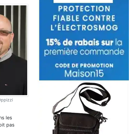
Oppizzi
ns les
oit pas