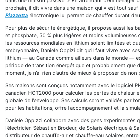
dans une maison passive. » En attendant d’emménager d
prochain, il dit vivre dans une maison qui « est tout sauf
Piazzetta
électronique lui permet de chauffer durant deu
Pour plus de sécurité énergétique, il propose aussi les b
et phosphate, 50 % plus légères et moins volumineuses 
les ressources mondiales en lithium soient limitées et que
embryonnaire, Daniele Oppizi dit qu’il faut vivre avec se
lithium — au Canada comme ailleurs dans le monde — est
période de transition énergétique et probablement que de
moment, je n’ai rien d’autre de mieux à proposer de non 
Ses maisons sont conçues notamment avec le logiciel PHP
canadien HOT2000 pour calculer les pertes de chaleur e
globale de l’enveloppe. Ses calculs seront validés par l’
pour les habitations, offre l’accompagnement et la simula
Daniele Oppizzi collabore avec des gens expérimentés qui 
l’électricien Sébastien Brodeur, de Solaris électrique à Sa
distributeur de chauffe-air et chauffe-eau solaires, entre