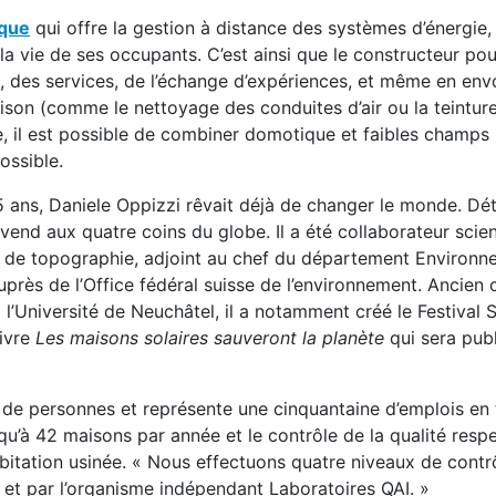
que
qui offre la gestion à distance des systèmes d’énergie,
 la vie de ses occupants. C’est ainsi que le constructeur po
s, des services, de l’échange d’expériences, et même en en
maison (comme le nettoyage des conduites d’air ou la teintur
se, il est possible de combiner domotique et faibles champs
ossible.
15 ans, Daniele Oppizzi rêvait déjà de changer le monde. Dé
l vend aux quatre coins du globe. Il a été collaborateur scie
sse de topographie, adjoint au chef du département Environ
auprès de l’Office fédéral suisse de l’environnement. Ancien
l’Université de Neuchâtel, il a notamment créé le Festival S
livre
Les maisons solaires sauveront la planète
qui sera publ
de personnes et représente une cinquantaine d’emplois en 
u’à 42 maisons par année et le contrôle de la qualité respe
abitation usinée. « Nous effectuons quatre niveaux de contrô
 et par l’organisme indépendant Laboratoires QAI. »