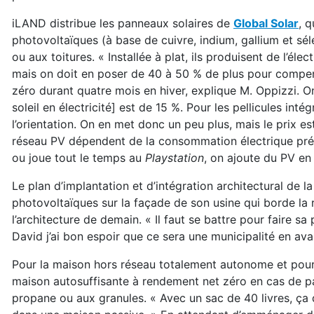
iLAND distribue les panneaux solaires de
Global Solar
, q
photovoltaïques (à base de cuivre, indium, gallium et sé
ou aux toitures. « Installée à plat, ils produisent de l’éle
mais on doit en poser de 40 à 50 % de plus pour compen
zéro durant quatre mois en hiver, explique M. Oppizzi. On
soleil en électricité] est de 15 %. Pour les pellicules in
l’orientation. On en met donc un peu plus, mais le prix est
réseau PV dépendent de la consommation électrique prévue
ou joue tout le temps au
Playstation
, on ajoute du PV e
Le plan d’implantation et d’intégration architectural de
photovoltaïques sur la façade de son usine qui borde la r
l’architecture de demain. « Il faut se battre pour faire sa 
David j’ai bon espoir que ce sera une municipalité en ava
Pour la maison hors réseau totalement autonome et pour
maison autosuffisante à rendement net zéro en cas de pa
propane ou aux granules. « Avec un sac de 40 livres, ç