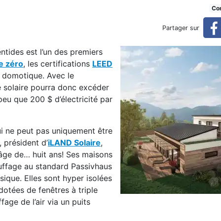
 usinées nettes zéro
Con
Partager sur
tides est l’un des premiers
e zéro
, les certifications
LEED
a domotique. Avec le
té solaire pourra donc excéder
peu que 200 $ d’électricité par
ui ne peut pas uniquement être
, président d’
iLAND Solaire
,
’âge de… huit ans! Ses maisons
uffage au standard Passivhaus
sique. Elles sont hyper isolées
otées de fenêtres à triple
age de l’air via un puits