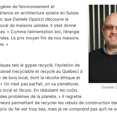
(génie de l’environnement et
rience en architecture solaire en Suisse
bec que Daniele Oppizzi découvre la
ocal de maisons usinées. Il s’est donné
es. « Comme l’alimentation bio, l’énergie
nnées. Le prix moyen fini de nos maisons
es. »
ues tels le gypse recyclé, l’isolation de
xpansé (recyclable et recyclé au Québec) à
r de bois local, dont la récolte éthique et
 « On n’est pas parfait, on va s’améliorer,
Daniele 
e local et l’écolo. En réduisant les coûts
des problèmes de la planète. » Il regrette
neurs permettant de recycler les rebuts de construction da
prix du fer est trop bas, mais je ne comprend pas qu’il ne s