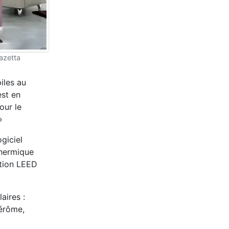
azetta
iles au
est en
our le
»
giciel
thermique
ation LEED
aires :
Jérôme,