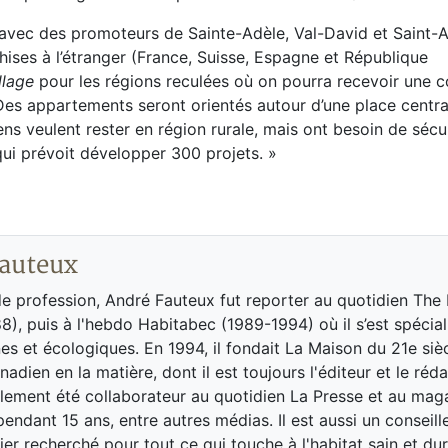
 avec des promoteurs de Sainte-Adèle, Val-David et Saint-
hises à l’étranger (France, Suisse, Espagne et République
llage
pour les régions reculées où on pourra recevoir une c
es appartements seront orientés autour d’une place central
ns veulent rester en région rurale, mais ont besoin de sécu
ui prévoit développer 300 projets. »
auteux
de profession, André Fauteux fut reporter au quotidien The
8), puis à l'hebdo Habitabec (1989-1994) où il s’est spécial
es et écologiques. En 1994, il fondait La Maison du 21e siè
adien en la matière, dont il est toujours l'éditeur et le réd
galement été collaborateur au quotidien La Presse et au ma
endant 15 ans, entre autres médias. Il est aussi un conseill
ier recherché pour tout ce qui touche à l'habitat sain et dur