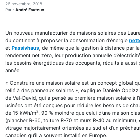
Premières maisons solaires
Accueil
26 novembre, 2018
Par :
André Fauteux
Articles
Construction verte
Enveloppe du bâtiment
Un nouveau manufacturier de maisons solaires des Lauren
Premières maisons solaires usinées nettes zéro
du continent à proposer la consommation d’énergie
nett
et
Passivhaus
, de même que la gestion à distance par l
rendement net zéro, leur production annuelle d’électrici
les besoins énergétiques des occupants, réduits à aussi 
année.
« Construire une maison solaire est un concept global q
relié à des panneaux solaires », explique Daniele Oppizzi
de Val-David, qui a pensé sa première maison solaire à l
usinées ont été conçues pour réduire les besoins de cha
2
de 15 kWh/m
, 90 % moindre que celui d’une maison clas
(plancher R-60, toiture R-70 et murs R-40 au minimum), d
vitrage majoritairement orientées au sud et d’un préchauff
canadien qu’il a souvent installé en Europe.