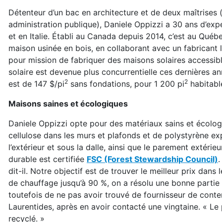
Détenteur d’un bac en architecture et de deux maîtrises 
administration publique), Daniele Oppizzi a 30 ans d’expé
et en Italie. Établi au Canada depuis 2014, c’est au Qué
maison usinée en bois, en collaborant avec un fabricant l
pour mission de fabriquer des maisons solaires accessibl
solaire est devenue plus concurrentielle ces dernières a
2
2
est de 147 $/pi
sans fondations, pour 1 200 pi
habitabl
Maisons saines et écologiques
Daniele Oppizzi opte pour des matériaux sains et écologiq
cellulose dans les murs et plafonds et de polystyrène e
l’extérieur et sous la dalle, ainsi que le parement extérieu
durable est certifiée
FSC (Forest Stewardship Council)
.
dit-il. Notre objectif est de trouver le meilleur prix dans l
de chauffage jusqu’à 90 %, on a résolu une bonne partie 
toutefois de ne pas avoir trouvé de fournisseur de conte
Laurentides, après en avoir contacté une vingtaine. « Le 
recyclé. »