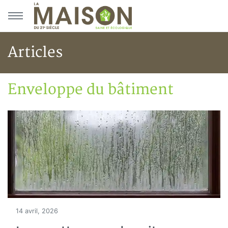
Aller au menu principal
Aller au contenu principal
Articles
Enveloppe du bâtiment
Accueil
Articles
Construction verte
Enveloppe du bâtiment
14 avril, 2026