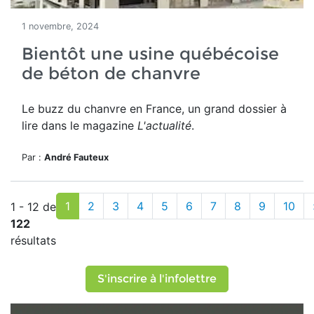
1 novembre, 2024
Bientôt une usine québécoise
de béton de chanvre
Le buzz du chanvre en France, un grand dossier à
lire dans le magazine
L'actualité
.
Par :
André Fauteux
1
2
3
4
5
6
7
8
9
10
1 - 12 de
122
résultats
S'inscrire à l'infolettre