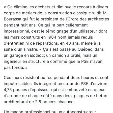
« Ça élimine les déchets et diminue le recours à divers
corps de métiers de la construction classique »,
dit M.
Bourassa qui fut le président de l’Ordre des architectes
pendant huit ans. Ce qui l’a particulière
ment
impressionné, c’est le témoignage d’un utilisateur dont
les murs construits en 1984 n’ont jamais r
equis
d'entretien ni de réparations, en 40 ans, même à la
suite d'un sinistre. « Ça s'est passé au Québec, dans
un garage en
Isobloc
; un camion a b
rûlé, mais un
ingénieur en structure a confirmé que le PSE n'avait
pas fondu. »
Ces murs résistent au feu pendant deux heures et sont
imputrescibles. Ils intègrent un cœur de PSE
d'environ
4,75 pouces d'épaisseur qui est embouveté en queue
d'aronde de chaque côté
dans deux plaques de béton
architectural de 2,6 pouces chacune.
Un maçon professionnel ou un autoconstructeur