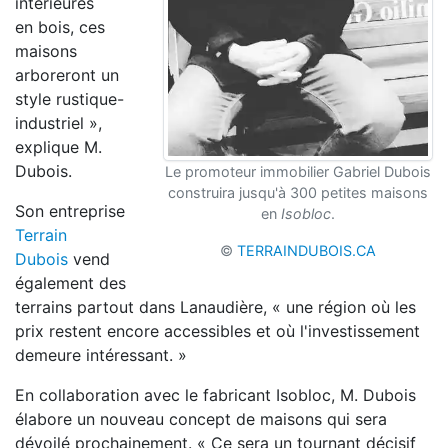
intérieures
en
bois, ces
maisons
arboreront un
style rustique-
industriel »,
explique M.
Dubois.
Le promoteur immobilier Gabriel Dubois
construira jusqu'à 300 petites maisons
Son entreprise
en
Isobloc
.
Terrain
©
TERRAINDUBOIS.CA
Dubois
vend
également
des
terrains partout dans Lanaudière, « une
région où les
prix restent encore accessibles et
où l'investissement
demeure intéressant. »
En collaboration avec le fabricant Isobloc, M. Dubois
élabore
un nouveau concept de maisons q
ui sera
dévoilé prochainement. « Ce sera un
tournant décisif