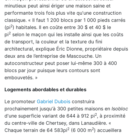
minutieux peut ainsi ériger une maison saine et
p
erformante trois fois plus vite qu'une construction
classique. « Il faut 1 200 blocs par 1 000 pieds
carrés
2
(pi
)
habitales. Il en coûte entre 30 $ et 40 $ le
2
pi
selon le maçon qui les installe ainsi que les coûts
de
transport, la couleur et la texture du fini
architectural, explique Éric Dionne, propriétaire depuis
deux
ans de l’entreprise de Mascouche. Un
autoconstructeur peut poser lui-même 300 à 400
blocs par jour p
uisque leurs contours sont
embouvetés. »
Logements abordables et durables
Le promoteur
Gabriel Dubois
construira
prochainement jusqu'à 300 petites maisons en
Isobloc
2
d'une superficie
variant de 644 à 912 pi
, à proximité
du centre-ville de Chertsey, dans Lanaudière. «
2
2
Chaque terrain de 64 583pi
(6 000 m
) accueillera