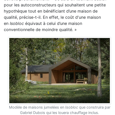
pour les autoconstructeurs
qui souhaitent une petite
hypothèque tout en
bénéficiant d’une maison de
qualité, précise-t-il. E
n effet, le coût d'une maison
en
Isobloc
équivaut
à celui d’une maison
conventionnelle de moindre q
ualité. »
Modèle de maisons jumelées en
Isobloc
que construira par
Gabriel Dubois qui les louera chauffage inclus.