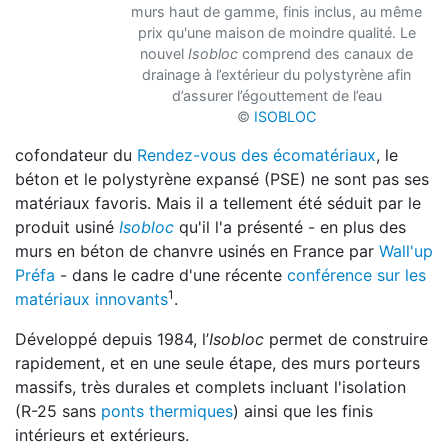
murs haut de gamme, finis inclus, au même
prix qu'une maison de moindre qualité. Le
nouvel
Isobloc
comprend des canaux de
drainage à l’extérieur du polystyrène afin
d’assurer l’égouttement de l’eau
©
ISOBLOC
cofondateur du
Rendez-vous des écomatériaux
, le
béton et le polystyrène expansé (PSE) ne sont pas ses
matériaux favoris. Mais il a tellement été séduit
par le
produit usiné
Isobloc
qu'il l'a présenté - en plus des
murs en béton de chanvre usinés en France par
Wa
ll'up
Préfa
- dans le cadre d'une récente
conférence sur les
1
matériaux innovants
.
Développé depuis 1984, l’
Isobloc
permet de construire
rapidement, et en une seule étape, des murs p
orteurs
massifs, très durales et complets incluant l'isolation
(R-25 sans
ponts thermiques
) ainsi que
les finis
intérieurs et extérieurs.