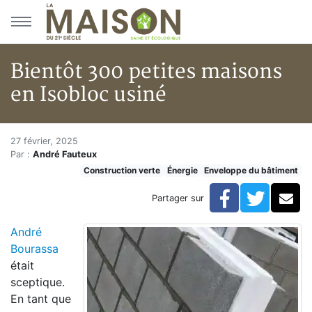
Aller au menu principal
Aller au contenu principal
Bientôt 300 petites maisons
en Isobloc usiné
Bientôt 300 petites maisons en
Accueil
27 février, 2025
Par :
André Fauteux
Articles
Construction verte
Énergie
Enveloppe du bâtiment
Construction verte
Enveloppe du bâtiment
Facebook
Twitte
Co
Partager sur
Bientôt 300 petites maisons en Isobloc usiné
André
Bourassa
était
sceptique.
En tant que