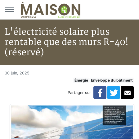
Aller au menu principal
Aller au contenu principal
L'électricité solaire plus
rentable que des murs R-40!
(réservé)
L'électricité solaire plus rent
Accueil
30 juin, 2025
Énergie
Enveloppe du bâtiment
Articles
Énergie
Facebook
Twitte
Co
Partager sur
Chauffage
L'électricité solaire plus rentable que des murs R-40! 