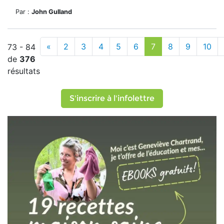
Par :
John Gulland
«
2
3
4
5
6
7
8
9
10
73 - 84
de
376
résultats
S'inscrire à l'infolettre