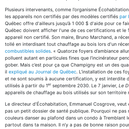
Plusieurs intervenants, comme l’organisme Écohabitatio
les appareils non certifiés par des modèles certifiés
par 
Québec offre d'ailleurs jusqu’à 1 000 $ d'aide pour ce f
Québec doivent afficher l'une de ces certifications et le 
appareil non certifié. Son maire, Bruno Marchand, a ré
tollé en interdisant tout chauffage au bois lors d'un r
combustibles solides
. « Quatorze foyers d’ambiance allu
polluent autant en particules fines que l’incinérateur pen
gober. Mais c’est pour ça que Champigny est un des quart
il
expliqué au Journal de Québec
. L’installation de ces 
et ne sont soumis à aucune certification, y est interdite d
er
utilisés à partir du 1
septembre 2030. Le 7 janvier,
Le D
appareils de chauffage au bois utilisés sur son territoire 
Le directeur d'Écohabitation, Emmanuel Cosgrove, veut en
pas un petit dossier de santé publique. Pourquoi ne pas m
couleurs danser au plafond dans un condo à Tremblant le 
partout dans ta maison. Il n’y a pas de bonne raison pou