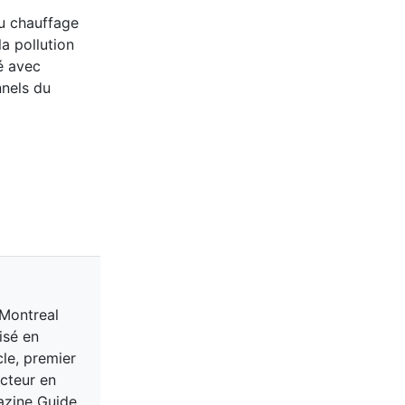
au chauffage
la pollution
é avec
nnels du
 Montreal
isé en
cle, premier
acteur en
gazine Guide