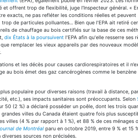
onnement
(EPA), également publié en février 2023. Les norm
 offrent trop de flexibilité, juge l’Inspecteur général. « E
e exacts, ne pas refléter les conditions réelles et peuvent 
trop de particules polluantes... Bien que l'EPA ait retiré ce
reils de chauffage au bois certifiés sur la base de ces mét
t,
dix États à la poursuivent
l'EPA afin qu'elle resserre ses r
e que remplacer les vieux appareils par des nouveaux modèle
r.
ions et les décès pour causes cardiorespiratoires et il n’e
uffage au bois émet des gaz cancérogènes comme le benzène 
plus populaire pour diverses raisons (travail à distance, p
icité, etc.), ses impacts sanitaires sont préoccupants. Selon
r 50 (2 %) a déclaré posséder un poêle, dont les trois quar
 grandes villes du Canada étaient quatre fois plus suscepti
s villes (4 % par rapport à 1 %), et 88 % de ces ménages o
ournal de Montréal
paru en octobre 2019, entre 9 % et 15 
n diverses sources non précisées.