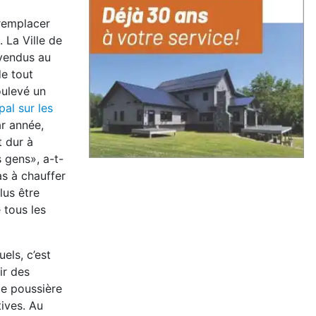
remplacer
. La Ville de
 vendus au
de tout
oulevé un
al sur les
ar année,
t dur à
 gens», a-t-
as à chauffer
lus être
 tous les
els, c’est
ir des
de poussière
tives. Au