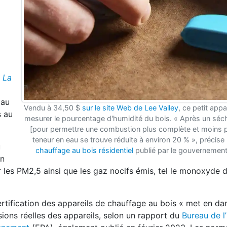
s
La
 au
Vendu à 34,50 $
sur le site Web de Lee Valley
, ce petit app
s au
mesurer le pourcentage d'humidité du bois. « Après un séc
[pour permettre une combustion plus complète et moins po
teneur en eau se trouve réduite à environ 20 % », précise
u
chauffage au bois résidentiel
publié par le gouvernement
on
r les PM2,5 ainsi que les gaz nocifs émis, tel le monoxyde
rtification des appareils de chauffage au bois « met en da
sions réelles des appareils, selon un rapport du
Bureau de l