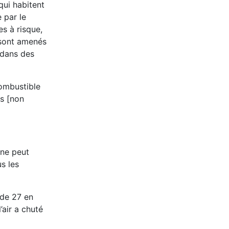
qui habitent
 par le
s à risque,
 sont amenés
 dans des
combustible
ns [non
 ne peut
s les
 de 27 en
’air a chuté