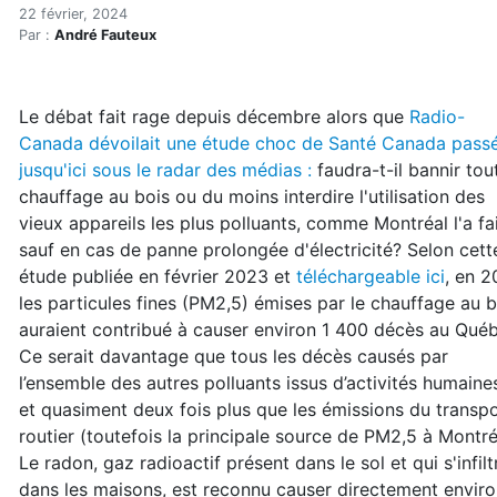
Débat : faut-il interdire le
Accueil
22 février, 2024
Par :
André Fauteux
Articles
Énergie
Chauffage
Le débat fait rage depuis décembre alors que
Radio-
Débat : faut-il interdire le chauffage au bois (1/2)
Canada dévoilait une étude choc de Santé Canada pass
jusqu'ici sous le radar des médias :
faudra-t-il bannir tou
chauffage au bois ou du moins interdire l'utilisation des
vieux appareils les plus polluants, comme Montréal l'a fa
sauf en cas de panne prolongée d'électricité? Selon cett
étude publiée en février 2023 et
téléchargeable ici
, en 2
les particules fines (PM2,5) émises par le chauffage au b
auraient contribué à causer environ 1 400 décès au Qué
Ce serait davantage que tous les décès causés par
l’ensemble des autres polluants issus d’activités humaine
et quasiment deux fois plus que les émissions du transp
routier (toutefois la principale source de PM2,5 à Montré
Le radon, gaz radioactif présent dans le sol et qui s'infilt
dans les maisons, est reconnu causer directement enviro