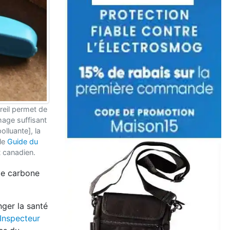
areil permet de
hage suffisant
lluante], la
 le
Guide du
 canadien.
 de carbone
nger la santé
’Inspecteur