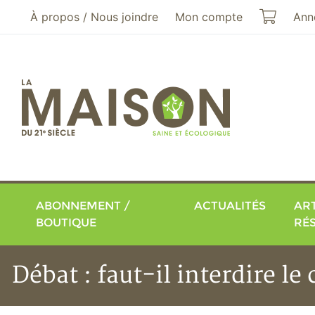
Aller au menu principal
Aller au contenu principal
Mon pa
À propos / Nous joindre
Mon compte
Ann
ABONNEMENT /
ACTUALITÉS
ART
BOUTIQUE
RÉ
Débat : faut-il interdire le