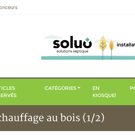
nier
onceurs
ICLES
CATÉGORIES
EN
P
SERVÉS
KIOSQUE!
 chauffage au bois (1/2)