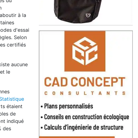
es du
n
aboutir à la
rtaines
hodes d'essai
ègles. Selon
s certifiés
xiste aucune
et le
annes
Statistique
ts étaient
bles de
nt indiqué
% des