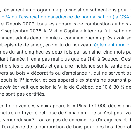
n, réclament un programme provincial de subventions pour 
l'EPA ou l'association canadienne de normalisation (la CSA)
aire. Depuis 2009, tous les appareils de combustion au bois
er
1
septembre 2026, la Vieille Capitale interdira l'utilisation 
cemment admis devoir « mieux communiquer » après avoir s
écent épisode de smog, en vertu du nouveau
règlement municip
més durant cinq heures deux fois par semaine, cinq mois p
dant l’année. Il en a pas mal plus que ça (14) à Québec. C’es
iers les plus pollués et ça a une incidence sur la santé des
foyers au bois « décoratifs ou d’ambiance », qui ne servent p
er
epuis le 1
janvier, et ces appareils existants ne pourront p
evoir
écrivait que selon la Ville de Québec, de 10 à 30 % de
ne sont pas certifiés.
 finir avec ces vieux appareils. « Plus de 1 000 décès annu
ettre un foyer électrique de Canadian Tire si c’est pour vo
vendredi soir? T’auras pas de coccinelles, d’araignées et 
r l’existence de la combustion de bois pour des fins décora