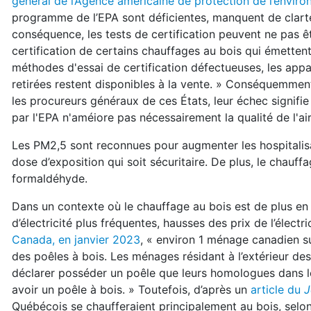
général de l’Agence américaine de protection de l’envir
programme de l’EPA sont déficientes, manquent de clarté et
conséquence, les tests de certification peuvent ne pas êtr
certification de certains chauffages au bois qui émettent 
méthodes d'essai de certification défectueuses, les appa
retirées restent disponibles à la vente. » Conséquemmen
les procureurs généraux de ces États, leur échec signifi
par l'EPA n'améiore pas nécessairement la qualité de l'ai
Les PM2,5 sont reconnues pour augmenter les hospitalisat
dose d’exposition qui soit sécuritaire. De plus, le cha
formaldéhyde.
Dans un contexte où le chauffage au bois est de plus en 
d’électricité plus fréquentes, hausses des prix de l’électr
Canada, en janvier 2023
, « environ 1 ménage canadien su
des poêles à bois. Les ménages résidant à l’extérieur des
déclarer posséder un poêle que leurs homologues dans le
avoir un poêle à bois. » Toutefois, d’après un
article du
J
Québécois se chaufferaient principalement au bois, selo