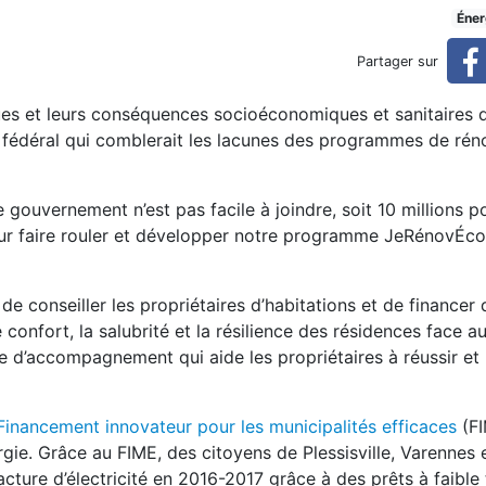
tation risque de perdre 15 
Éner
Partager sur
ues et leurs conséquences socioéconomiques et sanitaires 
5 millions
 fédéral qui comblerait les lacunes des programmes de rén
gouvernement n’est pas facile à joindre, soit 10 millions p
our faire rouler et développer notre programme JeRénovÉco
conseiller les propriétaires d’habitations et de financer
e confort, la salubrité et la résilience des résidences face a
d’accompagnement qui aide les propriétaires à réussir et r
Financement innovateur pour les municipalités efficaces
(FI
rgie. Grâce au FIME, des citoyens de Plessisville, Varennes 
cture d’électricité en 2016-2017 grâce à des prêts à faible