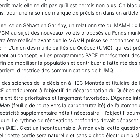
erdit mais elle ne dit pas qu’il est permis non plus. On bloq
us, pour une raison de manque de précision dans un article d
ne, selon Sébastien Gariépy, un relationniste du MAMH : « 
FCM au sujet des nouveaux volets proposés au Fonds munic
vra être réalisée avant que le MAMH puisse se prononcer s
ec. » L’Union des municipalités du Québec (UMQ), qui est pré
ment au concept. « Les programmes PACE représentent des 
in de mobiliser la population et contribuer à l’atteinte des 
arrière, directrice des communications de l’UMQ.
t des sciences de la décision à HEC Montréalet titulaire de 
ACE contribueront à l’objectif de décarbonation du Québec e
raient être prioritaires et largement favorisées. L’Agence int
 Map
(feuille de route vers la carboneutralité) de l’automne 
tricité supplémentaire n’était nécessaire – l’objectif pourra
étique. Le rythme de rénovations profondes devait dépasser 
n l’AIE). C’est un incontournable. À mon avis, cette questio
 : cette sortie sera naturelle et sans « choc électrique » s