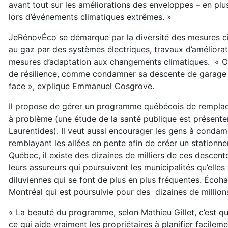
avant tout sur les améliorations des enveloppes – en pl
lors d’événements climatiques extrêmes. »
JeRénovÉco se démarque par la diversité des mesures c
au gaz par des systèmes électriques, travaux d’améliorat
mesures d’adaptation aux changements climatiques. « On c
de résilience, comme condamner sa descente de garage qu
face », explique Emmanuel Cosgrove.
Il propose de gérer un programme québécois de remplace
à problème (une étude de la santé publique est présente
Laurentides). Il veut aussi encourager les gens à condam
remblayant les allées en pente afin de créer un stationne
Québec, il existe des dizaines de milliers de ces descen
leurs assureurs qui poursuivent les municipalités qu’ell
diluviennes qui se font de plus en plus fréquentes. Écoh
Montréal qui est poursuivie pour des dizaines de millio
« La beauté du programme, selon Mathieu Gillet, c’est que
ce qui aide vraiment les propriétaires à planifier facilem