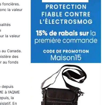
 foncières.
onc la valeur
alités
e
ur la valeur
n au Canada.
nistère des
er au fonds
e depuis
IME à l’AQME
puis, la
slatif. En