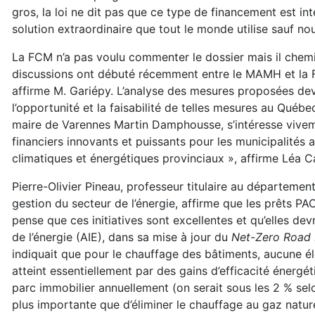
gros, la loi ne dit pas que ce type de financement est int
solution extraordinaire que tout le monde utilise sauf no
La FCM n’a pas voulu commenter le dossier mais il chemi
discussions ont débuté récemment entre le MAMH et la 
affirme M. Gariépy. L’analyse des mesures proposées de
l’opportunité et la faisabilité de telles mesures au Québ
maire de Varennes Martin Damphousse, s’intéresse vive
financiers innovants et puissants pour les municipalités af
climatiques et énergétiques provinciaux », affirme Léa C
Pierre-Olivier Pineau, professeur titulaire au départemen
gestion du secteur de l’énergie, affirme que les prêts P
pense que ces initiatives sont excellentes et qu’elles dev
de l’énergie (AIE), dans sa mise à jour du
Net-Zero Road
indiquait que pour le chauffage des bâtiments, aucune élec
atteint essentiellement par des gains d’efficacité énerg
parc immobilier annuellement (on serait sous les 2 % selo
plus importante que d’éliminer le chauffage au gaz naturel