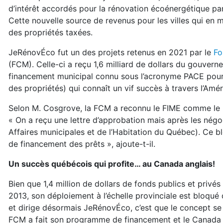
d’intérêt accordés pour la rénovation écoénergétique pa
Cette nouvelle source de revenus pour les villes qui en m
des propriétés taxées.
JeRénovÉco fut un des projets retenus en 2021 par le
Fo
(FCM). Celle-ci a reçu 1,6 milliard de dollars du gouv
financement municipal connu sous l’acronyme PACE pou
des propriétés) qui connaît un vif succès à travers l’Amé
Selon M. Cosgrove, la FCM a reconnu le FIME comme le m
« On a reçu une lettre d’approbation mais après les négo
Affaires municipales et de l’Habitation du Québec). Ce 
de financement des prêts », ajoute-t-il.
Un succès québécois qui profite… au Canada anglais!
Bien que 1,4 million de dollars de fonds publics et priv
2013, son déploiement à l’échelle provinciale est bloqué 
et dirige désormais JeRénovÉco, c’est que le concept se
FCM a fait son programme de financement et le Canada ang