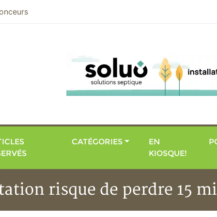
nier
onceurs
ICLES
CATÉGORIES
EN
P
SERVÉS
KIOSQUE!
tation risque de perdre 15 