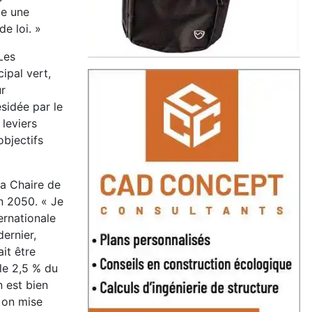
ue une
e loi. »
Les
ipal vert,
ur
sidée par le
leviers
objectifs
la Chaire de
n 2050. « Je
ernationale
dernier,
it être
le 2,5 % du
n est bien
i on mise