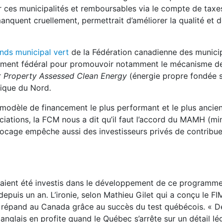
r ces municipalités et remboursables via le compte de taxes
anquent cruellement, permettrait d’améliorer la qualité et d
nds municipal vert
de la Fédération canadienne des municip
ernement fédéral pour promouvoir notamment le mécanisme d
r
Property Assessed Clean Energy
(énergie propre fondée s
rique du Nord.
odèle de financement le plus performant et le plus ancie
ciations, la FCM nous a dit qu’il faut l’accord du MAMH (mi
blocage empêche aussi des investisseurs privés de contribu
és aient été investis dans le développement de ce programm
depuis un an. L’ironie, selon Mathieu Gilet qui a conçu le F
 répand au Canada grâce au succès du test québécois. « De
lais en profite quand le Québec s’arrête sur un détail légi