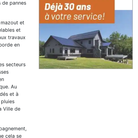
as de pannes
 mazout et
lables et
aux travaux
éborde en
es secteurs
sses
en
ique. Au
dés et à
 pluies
 Ville de
ompagnement,
ue cela se