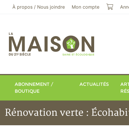
Aller au menu principal
Aller au contenu principal
Mon pa
À propos / Nous joindre
Mon compte
Ann
ABONNEMENT /
ACTUALITÉS
ART
BOUTIQUE
RÉ
Rénovation verte : Écohabi