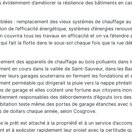
us évidemment d’améliorer la résilience des bâtiments en c
iblées : remplacement des vieux systèmes de chauffage au
ion de l’efficacité énergétique, systèmes d’énergies renouve
ouvrira tous les travaux en efficacité et on va l’étendre 
i fait la flotte dans le sous-sol chaque fois que la rue d
ment des appareils de chauffage au bois polluants dans l
ment en cours dans la vallée de Saint-Sauveur, dans les Ba
ner leurs garages souterrains en fermant les fondations et 
ment perméable qui dirigerait la pluie vers la nappe phréat
tes de garage et elles coûtent une fortune aux citoyens inon
es tiennent responsables des débordements d’égouts lors des
abitation teste même des portes de garage étanches avec la
ns de dollars chaque année, selon Cosgrove.
 le prêt est attaché à la propriété́ et à un service d’acc
ent et à exécuter rapidement leur projet avec la certitude q