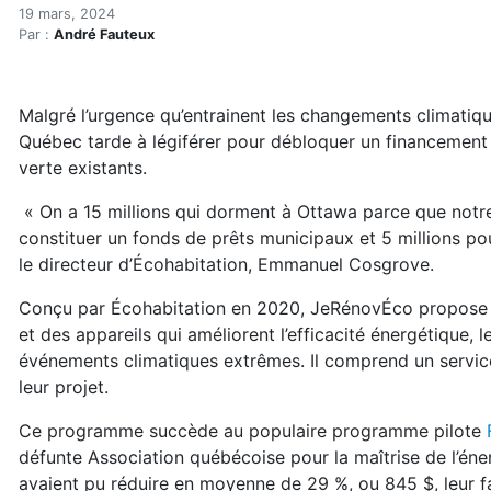
Rénovation verte : Écohabi
Accueil
19 mars, 2024
Par :
André Fauteux
Articles
Énergie
Chauffage
Malgré l’urgence qu’entrainent les changements climatiq
Rénovation verte : Écohabitation risque de perdre 1
Québec tarde à légiférer pour débloquer un financement
verte existants.
« On a 15 millions qui dorment à Ottawa parce que notre 
constituer un fonds de prêts municipaux et 5 millions p
le directeur d’Écohabitation, Emmanuel Cosgrove.
Conçu par Écohabitation en 2020, JeRénovÉco propose de 
et des appareils qui améliorent l’efficacité énergétique, l
événements climatiques extrêmes. Il comprend un service 
leur projet.
Ce programme succède au populaire programme pilote
défunte Association québécoise pour la maîtrise de l’éne
avaient pu réduire en moyenne de 29 %, ou 845 $, leur fa