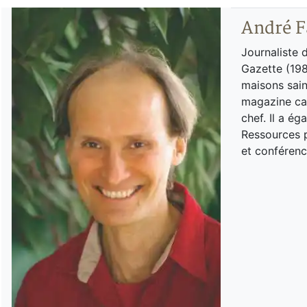
André F
Journaliste 
Gazette (198
maisons sain
magazine can
chef. Il a é
Ressources p
et conférenc