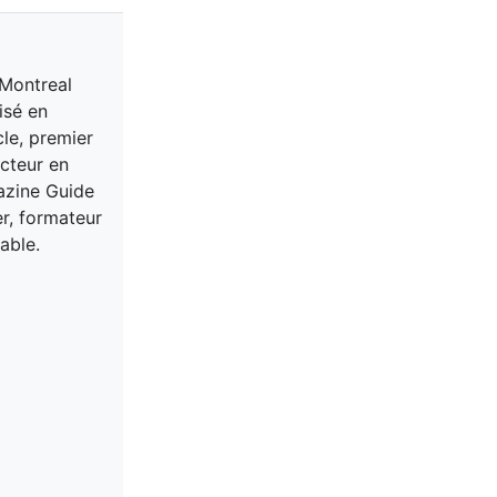
 Montreal
isé en
cle, premier
acteur en
gazine Guide
er, formateur
able.