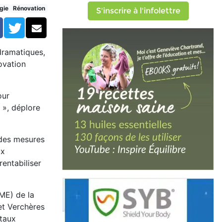
millions
gie
Rénovation
S'inscrire à l'infolettre
Facebook
Twitter
Courriel
dramatiques,
ovation
our
 », déplore
 des mesures
ux
entabiliser
ME) de la
et Verchères
 taux