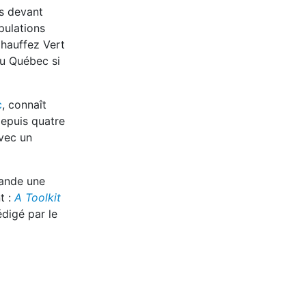
us devant
pulations
hauffez Vert
au Québec si
c
, connaît
epuis quatre
avec un
mande une
t :
A Toolkit
édigé par le