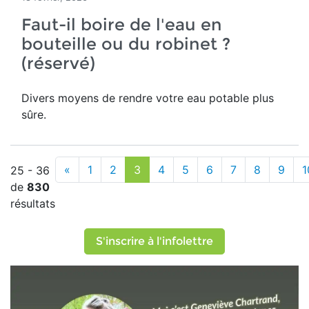
Faut-il boire de l'eau en
bouteille ou du robinet ?
(réservé)
Divers moyens de rendre votre eau potable plus
sûre.
«
1
2
3
4
5
6
7
8
9
1
25 - 36
de
830
résultats
S'inscrire à l'infolettre