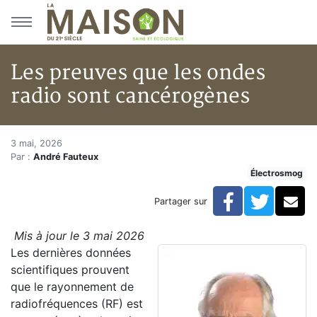
Aller au menu principal
Aller au contenu principal
Les preuves que les ondes
radio sont cancérogènes
Les preuves que les ondes radi
Accueil
3 mai, 2026
Par :
André Fauteux
Articles
Électrosmog
Actualités
Les preuves que les ondes radio sont cancérogènes
Facebook
Twitte
Co
Partager sur
Mis à jour le 3 mai 2026
Les dernières données
scientifiques prouvent
que le rayonnement de
radiofréquences (RF) est