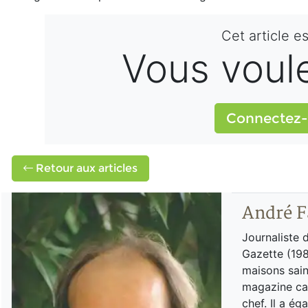
Cet article e
Vous voulez
Connectez-
Retour aux articles
André F
Journaliste 
Gazette (198
maisons sain
magazine can
chef. Il a é