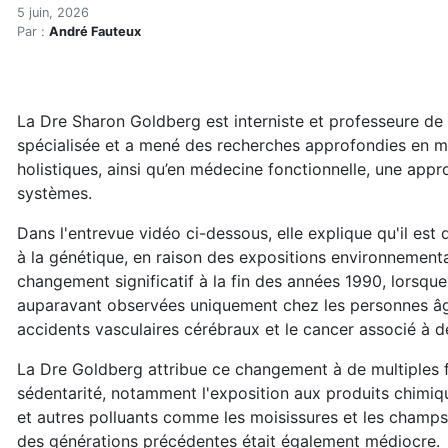
Les moisissures et les ond
Accueil
5 juin, 2026
Par :
André Fauteux
Articles
Actualités
Les moisissures et les ondes, facteurs négligés de m
La Dre Sharon Goldberg est interniste et professeure de 
spécialisée et a mené des recherches approfondies en mé
holistiques, ainsi qu’en médecine fonctionnelle, une app
systèmes.
Dans l'entrevue vidéo ci-dessous, elle explique qu'il es
à la génétique, en raison des expositions environnementa
changement significatif à la fin des années 1990, lorsq
auparavant observées uniquement chez les personnes âgée
accidents vasculaires cérébraux et le cancer associé à d
La Dre Goldberg attribue ce changement à de multiples fa
sédentarité, notamment l'exposition aux produits chimiqu
et autres polluants comme les moisissures et les champs
des générations précédentes était également médiocre.