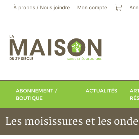
Aller au menu principal
Aller au contenu principal
Mon pa
À propos / Nous joindre
Mon compte
Ann
ABONNEMENT /
ACTUALITÉS
ART
BOUTIQUE
RÉ
Les moisissures et les ond