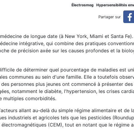
es, facteurs négligés de mal
Électrosmog
Hypersensibilités en
Partager sur
aladie en médecine classique
médecine de longue date (à New York, Miami et Santa Fe). E
decine intégrative, qui combine des pratiques conventionn
roche de précision axée sur les causes profondes et la biolo
t difficile de déterminer quel pourcentage de maladies est 
les communes au sein d'une famille. Elle a toutefois obser
ue des personnes plus jeunes ont commencé à présenter des
s, notamment le diabète, l'hypertension, les crises cardia
e multiples comorbidités.
cteurs allant au-delà du simple régime alimentaire et de l
es industriels et agricoles tels que les pesticides (Roundup
 électromagnétiques (CEM), tout en notant que le régime a