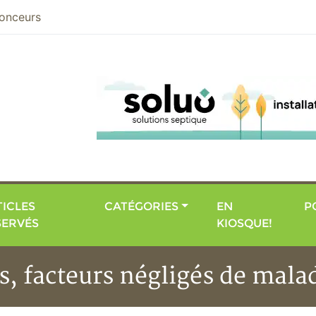
nier
onceurs
ICLES
CATÉGORIES
EN
P
SERVÉS
KIOSQUE!
es, facteurs négligés de mal