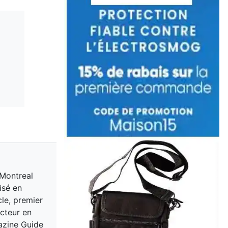
 Montreal
isé en
cle, premier
acteur en
gazine Guide