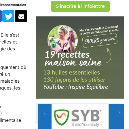
adie en médecine classique
vironnementales
S'inscrire à l'infolettre
Facebook
Twitter
Courriel
lle s’est
elles et
gie des
uniquement dû
vé un
 maladies
ques, les
a
)
limentaire