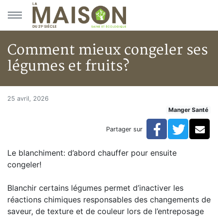
Aller au menu principal
Aller au contenu principal
Comment mieux congeler ses
légumes et fruits?
Comment mieux congeler ses l
Accueil
25 avril, 2026
Manger Santé
Articles
Manger Santé
Facebook
Twitte
Co
Partager sur
Comment mieux congeler ses légumes et fruits?
Le blanchiment: d’abord chauffer pour ensuite
congeler!
Blanchir certains légumes permet d’inactiver les
réactions chimiques responsables des changements de
saveur, de texture et de couleur lors de l’entreposage