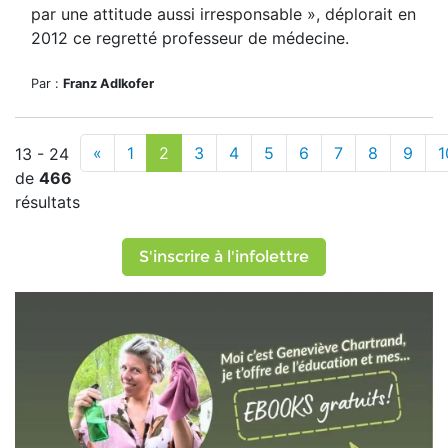
par une attitude aussi irresponsable », déplorait en
2012 ce regretté professeur de médecine.
Par :
Franz Adlkofer
«
1
2
3
4
5
6
7
8
9
1
13 - 24
de
466
résultats
S'inscrire à l'infolettre