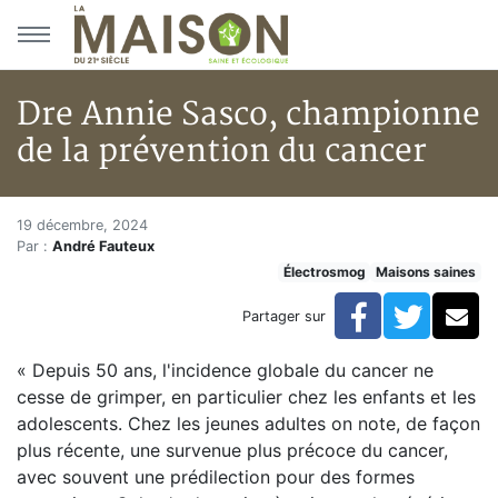
Aller au menu principal
Aller au contenu principal
Dre Annie Sasco, championne
de la prévention du cancer
Dre Annie Sasco, championne d
Accueil
19 décembre, 2024
Par :
André Fauteux
Articles
Électrosmog
Maisons saines
Maisons saines
Hypersensibilités environnementales
Facebook
Twitte
Co
Partager sur
Dre Annie Sasco, championne de la prévention du ca
« Depuis 50 ans, l'incidence globale du cancer ne
cesse de grimper, en particulier chez les enfants et les
adolescents. Chez les jeunes adultes on note, de façon
plus récente, une survenue plus précoce du cancer,
avec souvent une prédilection pour des formes