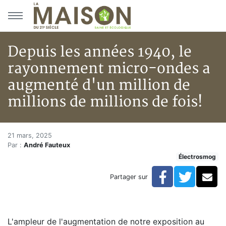
Aller au menu principal
Aller au contenu principal
Depuis les années 1940, le
rayonnement micro-ondes a
augmenté d'un million de
millions de millions de fois!
Depuis les années 1940, le ray
Accueil
21 mars, 2025
Par :
André Fauteux
Articles
Électrosmog
Électrosmog
Depuis les années 1940, le rayonnement micro-ondes a 
Facebook
Twitte
Co
Partager sur
L'ampleur de l'augmentation de notre exposition au