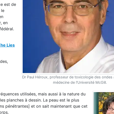
ce est de
 le
en
, en
édéral.
he Lies
des,
Dr Paul Héroux, professeur de toxicologie des ondes à
médecine de l'Université McGill.
réquences utilisées, mais aussi à la nature du
les planches à dessin. La peau est le plus
ns pénétrantes] et on sait maintenant que cet
orps.