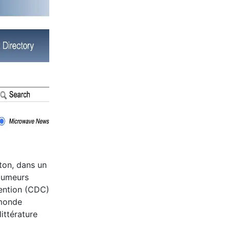
ton, dans un
 tumeurs
vention (CDC)
 monde
ittérature