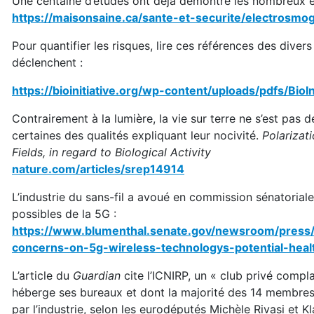
Une centaine d’études ont déjà démontré les nombreux ef
https://maisonsaine.ca/sante-et-securite/electrosmog
Pour quantifier les risques, lire ces références des diver
déclenchent :
https://bioinitiative.org/wp-content/uploads/pdfs/BioI
Contrairement à la lumière, la vie sur terre ne s’est pas 
certaines des qualités expliquant leur nocivité.
Polarizat
Fields, in regard to Biological Activity
nature.com/articles/srep14914
L’industrie du sans-fil a avoué en commission sénatoriale
possibles de la 5G :
https://www.blumenthal.senate.gov/newsroom/press/
concerns-on-5g-wireless-technologys-potential-healt
L’article du
Guardian
cite l’ICNIRP, un « club privé comp
héberge ses bureaux et dont la majorité des 14 membres
par l’industrie, selon les eurodéputés Michèle Rivasi et 