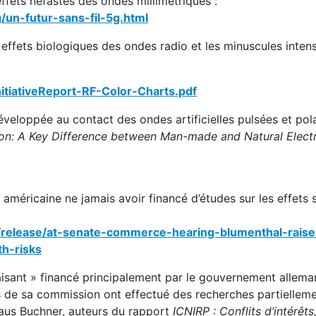
fets néfastes des ondes millimétriques :
/un-futur-sans-fil-5g.html
s effets biologiques des ondes radio et les minuscules intens
nitiativeReport-RF-Color-Charts.pdf
développée au contact des ondes artificielles pulsées et pol
ion: A Key Difference between Man-made and Natural Elec
 américaine ne jamais avoir financé d’études sur les effets s
release/at-senate-commerce-hearing-blumenthal-raise
h-risks
laisant » financé principalement par le gouvernement allema
 de sa commission ont effectué des recherches partielleme
Klaus Buchner, auteurs du rapport
ICNIRP : Conflits d’intérêt