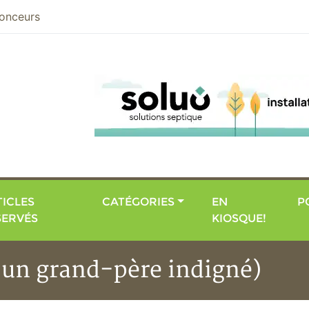
nier
onceurs
ICLES
CATÉGORIES
EN
P
SERVÉS
KIOSQUE!
d'un grand-père indigné)