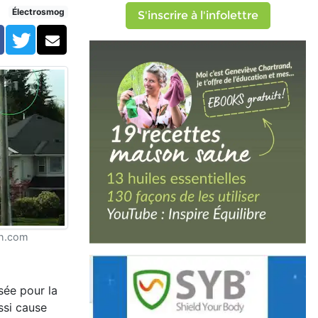
Électrosmog
S'inscrire à l'infolettre
Facebook
Twitter
Courriel
ch.com
sée pour la
ssi cause