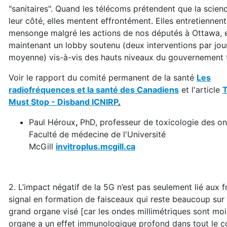
"sanitaires". Quand les télécoms prétendent que la scien
leur côté, elles mentent effrontément. Elles entretiennent
mensonge malgré les actions de nos députés à Ottawa, 
maintenant un lobby soutenu (deux interventions par jour
moyenne) vis-à-vis des hauts niveaux du gouvernement f
Voir le rapport du comité permanent de la santé
Les
radiofréquences et la santé des Canadiens
et l'article
T
Must Stop - Disband ICNIRP
.
Paul Héroux
,
PhD, professeur de toxicologie des on
Faculté de médecine de l'Université
McGill
invitroplus.mcgill.ca
2. L’impact négatif de la 5G n’est pas seulement lié aux f
signal en formation de faisceaux qui reste beaucoup sur 
grand organe visé [car les ondes millimétriques sont moi
organe a un effet immunologique profond dans tout le c