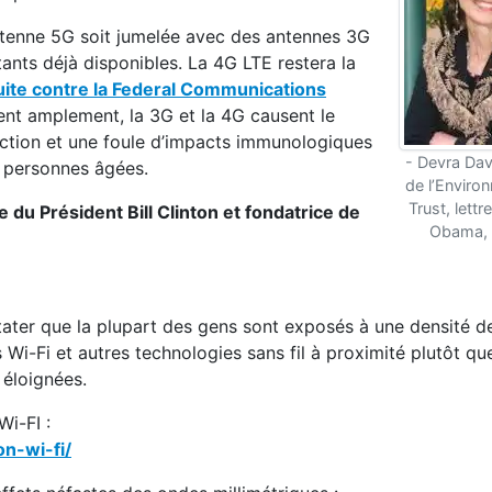
antenne 5G soit jumelée avec des antennes 3G
tants déjà disponibles. La 4G LTE restera la
ite contre la Federal Communications
nt amplement, la 3G et la 4G causent le
uction et une foule d’impacts immunologiques
- Devra Dav
s personnes âgées.
de l’Enviro
Trust, lettr
e du Président Bill Clinton et fondatrice de
Obama, a
ater que la plupart des gens sont exposés à une densité d
i-Fi et autres technologies sans fil à proximité plutôt qu
 éloignées.
 Wi-FI :
n-wi-fi/