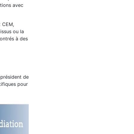
tions avec
ux CEM,
issus ou la
montrés à des
e-président de
tifiques pour