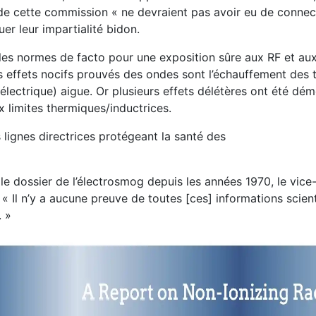
e cette commission « ne devraient pas avoir eu de connec
uer leur impartialité bidon.
t les normes de facto pour une exposition sûre aux RF et a
 effets nocifs prouvés des ondes sont l’échauffement des t
électrique) aigue. Or plusieurs effets délétères ont été dé
x limites thermiques/inductrices.
lignes directrices protégeant la santé des
it le dossier de l’électrosmog depuis les années 1970, le vic
: « Il n’y a aucune preuve de toutes [ces] informations scien
. »