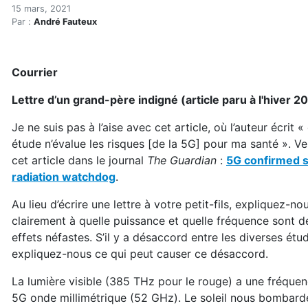
Courrier sur la 5G (Lettre 
Accueil
15 mars, 2021
Par :
André Fauteux
Articles
Électrosmog
Courrier sur la 5G (Lettre d'un grand-père indigné)
Courrier
Lettre d’un grand-père indigné (article paru à l'hiver 2
Je ne suis pas à l’aise avec cet article, où l’auteur écrit 
étude n’évalue les risques [de la 5G] pour ma santé ». Veu
cet article dans le journal
The Guardian
:
5G confirmed s
radiation watchdog
.
Au lieu d’écrire une lettre à votre petit-fils, expliquez-no
clairement à quelle puissance et quelle fréquence sont d
effets néfastes. S’il y a désaccord entre les diverses étu
expliquez-nous ce qui peut causer ce désaccord.
La lumière visible (385 THz pour le rouge) a une fréquenc
5G onde millimétrique (52 GHz). Le soleil nous bombarde 