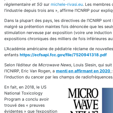
règlementaire et 5G
sur
michele-rivasi.eu
. Les membres d
l’industrie depuis trois ans », affirme l’ICNRIP pour expliq
Dans la plupart des pays, les directives de l’ICNIRP son
malgré sa prétention maintes fois dénoncée que les seuls
stimulation nerveuse par exposition (voire une induction 
expositions chroniques des milliers de fois inférieures au
L’Académie américaine de pédiatrie réclame de nouvelles 
enfants
https://ecfsapi.fcc.gov/file/7520941318.pdf
Selon l’éditeur de
Microwave News
, Louis Slesin, qui su
l’ICNIRP, Eric Van Rogen, a
menti en affirmant en 2020
l’induction du cancer par les champs de radiofréquences
En fait, en 2018, le US
National Toxicology
Program a conclu avoir
trouvé des « preuves
évidentes » que l’exposition