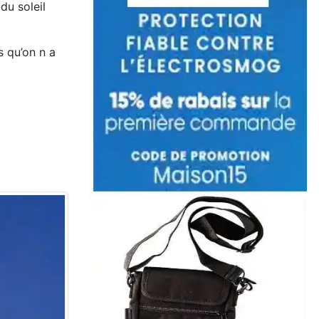
du soleil
s qu’on n a