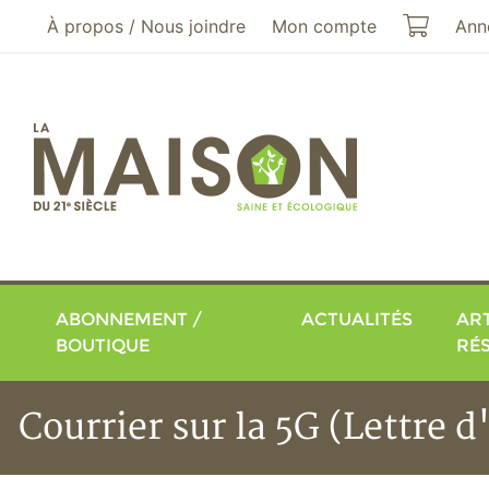
Aller au menu principal
Aller au contenu principal
Mon pa
À propos / Nous joindre
Mon compte
Ann
ABONNEMENT /
ACTUALITÉS
ART
BOUTIQUE
RÉ
Courrier sur la 5G (Lettre 