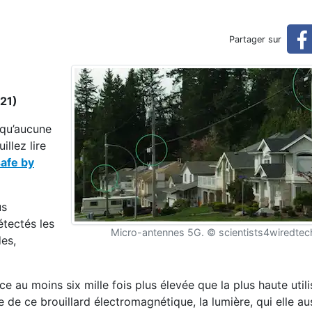
d'un grand-père indigné)
Partager sur
021)
« qu’aucune
illez lire
afe by
us
étectés les
Micro-antennes 5G. © scientists4wiredte
des,
e au moins six mille fois plus élevée que la plus haute utili
de ce brouillard électromagnétique, la lumière, qui elle au