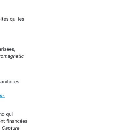
ités qui les
arisées,
tromagnetic
anitaires
s-
nd qui
nt financées
s, Capture