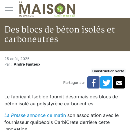
Aller au menu principal
Aller au contenu principal
Des blocs de béton isolés et
carboneutres
Des blocs de béton isolés et c
Accueil
25 août, 2025
Par :
André Fauteux
Articles
Construction verte
Construction verte
Enveloppe du bâtiment
Facebook
Twitte
Co
Partager sur
Des blocs de béton isolés et carboneutres
Le fabricant Isobloc fournit désormais des blocs de
béton isolé au polystyrène carboneutres.
La Presse
annonce ce matin
son association avec le
fournisseur québécois CarbiCrete derrière cette
innovation.