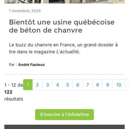
1 novembre, 2024
Bientôt une usine québécoise
de béton de chanvre
Le buzz du chanvre en France, un grand dossier à
lire dans le magazine
L'actualité
.
Par :
André Fauteux
1
2
3
4
5
6
7
8
9
10
1 - 12 de
122
résultats
S'inscrire à l'infolettre