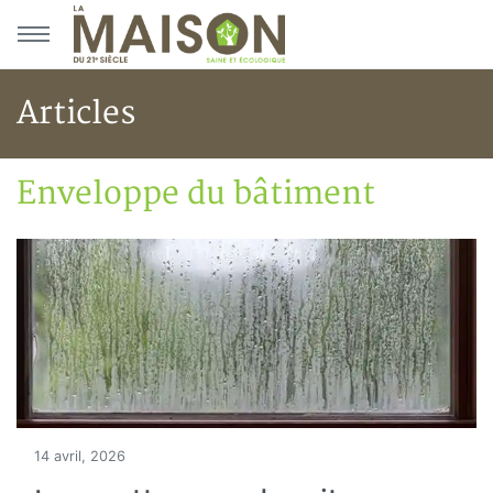
Aller au menu principal
Aller au contenu principal
Articles
Enveloppe du bâtiment
Accueil
Articles
Construction verte
Enveloppe du bâtiment
14 avril, 2026