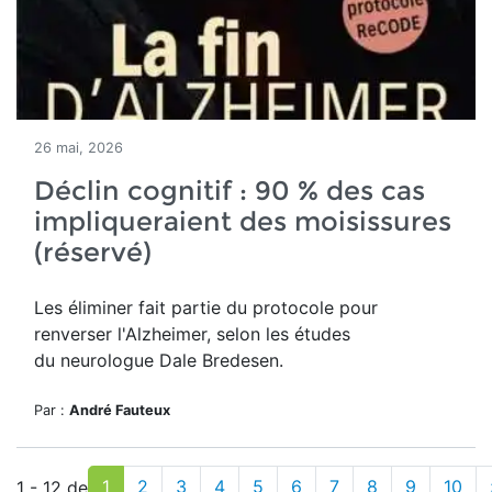
26 mai, 2026
Déclin cognitif : 90 % des cas
impliqueraient des moisissures
(réservé)
Les éliminer fait partie du protocole pour
renverser l'Alzheimer, selon les études
du neurologue Dale Bredesen.
Par :
André Fauteux
1
2
3
4
5
6
7
8
9
10
1 - 12 de