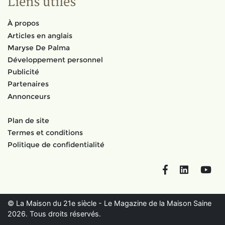
Liens utiles
À propos
Articles en anglais
Maryse De Palma
Développement personnel
Publicité
Partenaires
Annonceurs
Plan de site
Termes et conditions
Politique de confidentialité
Facebook
LinkedIn
You
© La Maison du 21e siècle - Le Magazine de la Maison Saine
2026. Tous droits réservés.