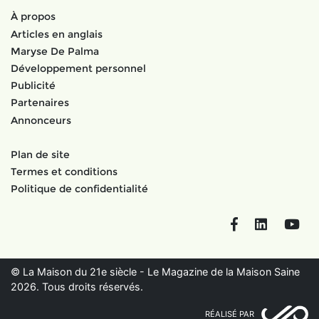
À propos
Articles en anglais
Maryse De Palma
Développement personnel
Publicité
Partenaires
Annonceurs
Plan de site
Termes et conditions
Politique de confidentialité
Facebook
LinkedIn
You
© La Maison du 21e siècle - Le Magazine de la Maison Saine
2026. Tous droits réservés.
RÉALISÉ PAR