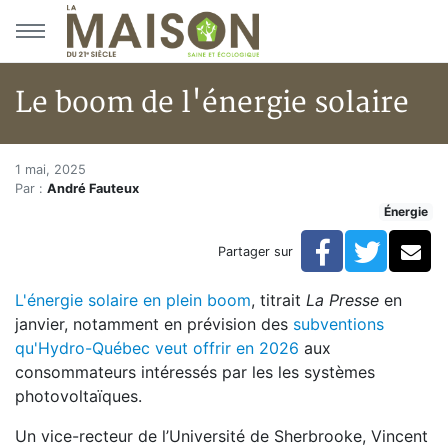
Aller au menu principal
Aller au contenu principal
Le boom de l'énergie solaire
Le boom de l'énergie solaire
Accueil
1 mai, 2025
Par :
André Fauteux
Articles
Énergie
Énergie
Chauffage
Facebook
Twitte
Co
Partager sur
Le boom de l'énergie solaire
L'énergie solaire en plein boom
, titrait
La Presse
en
janvier, notamment en prévision des
subventions
qu'Hydro-Québec veut offrir en 2026
aux
consommateurs intéressés par les les systèmes
photovoltaïques.
Un vice-recteur de l’Université de Sherbrooke, Vincent