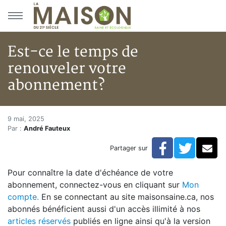
Aller au menu principal
Aller au contenu principal
Est-ce le temps de
renouveler votre
abonnement?
Est-ce le temps de renouveler
Accueil
9 mai, 2025
Par :
André Fauteux
Articles
Actualités
Facebook
Twitte
Co
Partager sur
Est-ce le temps de renouveler votre abonnement?
Pour connaître la date d'échéance de votre
abonnement, connectez-vous en cliquant sur
Mon
compte.
En se connectant au site maisonsaine.ca, nos
abonnés bénéficient aussi d'un accès illimité à nos
articles réservés
publiés en ligne ainsi qu'à la version