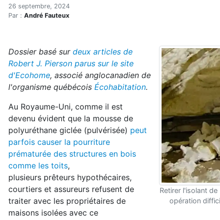
Polyuréthane giclé : les co
Accueil
26 septembre, 2024
Par :
André Fauteux
Articles
Actualités
Polyuréthane giclé : les coûts environnementaux cachés
Dossier basé sur
deux articles de
Robert J. Pierson parus sur le site
d'Ecohome
, associé anglocanadien de
l'organisme québécois
Écohabitation
.
Au Royaume-Uni, comme il est
devenu évident que la mousse de
polyuréthane giclée (pulvérisée)
peut
parfois causer la pourriture
prématurée des structures en bois
comme les toits
,
plusieurs prêteurs hypothécaires,
courtiers et assureurs refusent de
Retirer l'isolant 
traiter avec les propriétaires de
opération diffi
maisons isolées avec ce