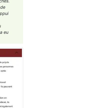
nches.
 de
appui
s
 a eu