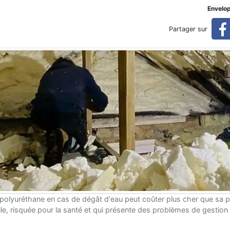
ûts environnementaux cachés 
Envelo
Partager sur
 d'un retrait difficile
de polyuréthane en cas de dégât d'eau peut coûter plus cher que sa 
cile, risquée pour la santé et qui présente des problèmes de gestion