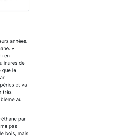
eurs années.
hane. »
ni en
ulinures de
 que le
ar
péries et va
n très
roblème au
uréthane par
même pas
le bois, mais