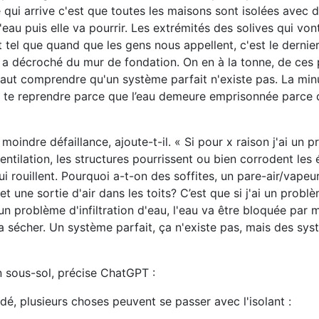
ce qui arrive c'est que toutes les maisons sont isolées avec d
'eau puis elle va pourrir. Les extrémités des solives qui von
int tel que quand que les gens nous appellent, c'est le dernie
ui a décroché du mur de fondation. On en à la tonne, de ces
il faut comprendre qu'un système parfait n'existe pas. La min
de te reprendre parce que l’eau demeure emprisonnée parce q
moindre défaillance, ajoute-t-il. « Si pour x raison j'ai un 
ventilation, les structures pourrissent ou bien corrodent les
qui rouillent. Pourquoi a-t-on des soffites, un pare-air/vapeu
et une sortie d'air dans les toits? C’est que si j'ai un probl
i un problème d'infiltration d'eau, l'eau va être bloquée par
va sécher. Un système parfait, ça n'existe pas, mais des sy
n sous-sol, précise ChatGPT :
dé, plusieurs choses peuvent se passer avec l'isolant :