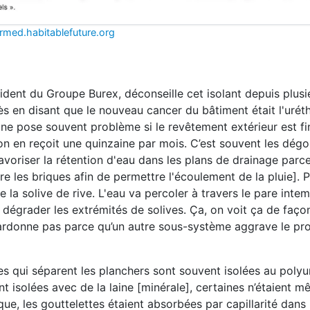
ormed.habitablefuture.org
sident du Groupe Burex, déconseille cet isolant depuis plusi
ès en disant que le nouveau cancer du bâtiment était l'urét
ane pose souvent problème si le revêtement extérieur est fi
n en reçoit une quinzaine par mois. C’est souvent les dégo
avoriser la rétention d'eau dans les plans de drainage parce
e les briques afin de permettre l'écoulement de la pluie]. P
a solive de rive. L'eau va percoler à travers le pare intem
 dégrader les extrémités de solives. Ça, on voit ça de faço
 pardonne pas parce qu’un autre sous-système aggrave le p
es qui séparent les planchers sont souvent isolées au poly
éteint isolées avec de la laine [minérale], certaines n’étaient 
que, les gouttelettes étaient absorbées par capillarité dans 