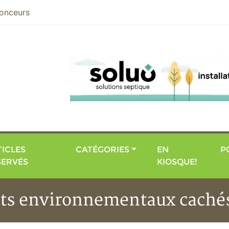
nier
onceurs
ICLES
CATÉGORIES
EN
P
SERVÉS
KIOSQUE!
ûts environnementaux cachés 