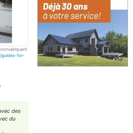
 convainquant
/guides-for-
e
 avec des
avec du