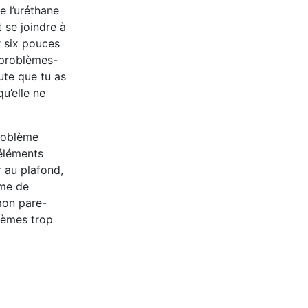
e l’uréthane
t se joindre à
r six pouces
 problèmes-
ute que tu as
u’elle ne
problème
 éléments
r au plafond,
ème de
 mon pare-
stèmes trop