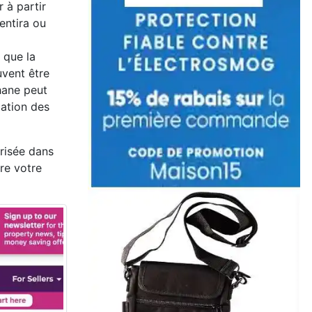
 à partir
entira ou
 que la
uvent être
hane peut
lation des
érisée dans
re votre