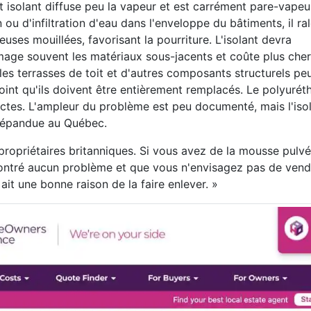
isolant diffuse peu la vapeur et est carrément pare-vapeur
 d'infiltration d'eau dans l'enveloppe du bâtiments, il ral
ses mouillées, favorisant la pourriture. L'isolant devra
age souvent les matériaux sous-jacents et coûte plus cher
les terrasses de toit et d'autres composants structurels pe
int qu'ils doivent être entièrement remplacés. Le polyurét
ectes. L'ampleur du problème est peu documenté, mais l'iso
 répandue au Québec.
s propriétaires britanniques. Si vous avez de la mousse pulv
contré aucun problème et que vous n'envisagez pas de vend
ait une bonne raison de la faire enlever. »