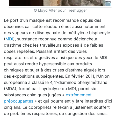
© Lloyd Alter pour Treehugger
Le port d'un masque est recommandé depuis des
décennies car cette réaction émet aussi notamment
des vapeurs de diisocyanate de méthylène bisphényle
(
MDI
), substance reconnue comme déclencheur
d’asthme chez les travailleurs exposés à de faibles
doses répétées. Puissant irritant des voies
respiratoires et digestives ainsi que des yeux, le MDI
peut aussi rendre hypersensible aux produits
chimiques et sujet à des crises d’asthme aiguës lors
des expositions subséquentes. En février 2011, l’Union
européenne a classé le 4,4’-diaminodiphénylméthane
(MDA), formé par l'hydrolyse du MDI, parmi six
substances chimiques jugées «
extrêmement
préoccupantes
» et qui pourraient y être interdites d’ici
cinq ans. Le copropriétaire texan a justement souffert
de problèmes respiratoires, de congestion des sinus,