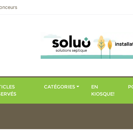
nier
onceurs
ICLES
CATÉGORIES
EN
P
SERVÉS
KIOSQUE!