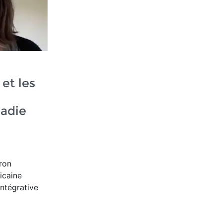
et les
ladie
ron
icaine
ntégrative