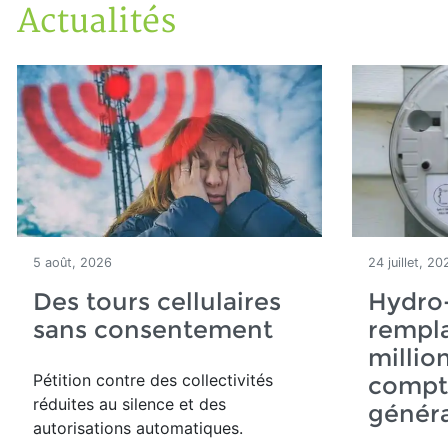
Actualités
Accueil
Articles
Actualités
5 août, 2026
24 juillet, 20
Des tours cellulaires
Hydro
sans consentement
rempla
millio
Pétition contre des collectivités
compte
réduites au silence et des
généra
autorisations automatiques.