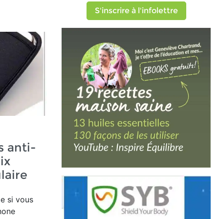
S'inscrire à l'infolettre
s anti-
ix
laire
e si vous
hone