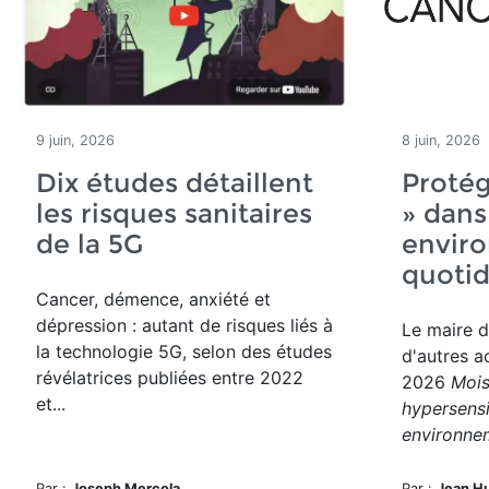
9 juin, 2026
8 juin, 2026
Dix études détaillent
Protég
les risques sanitaires
» dans
de la 5G
envir
quotid
Cancer, démence, anxiété et
dépression : autant de risques liés à
Le maire d
la technologie 5G, selon des études
d'autres a
révélatrices publiées entre 2022
2026
Mois
et...
hypersensi
environne
Par :
Joseph Mercola
Par :
Jean H