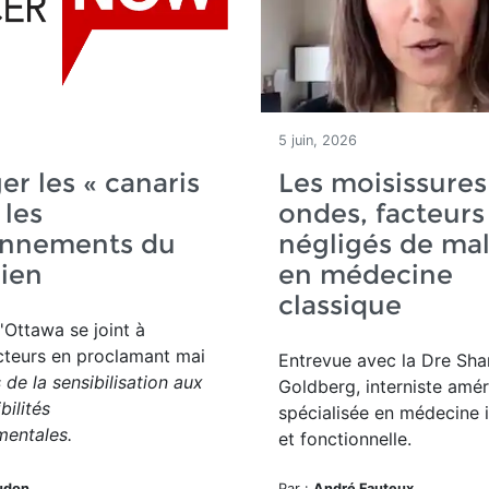
5 juin, 2026
er les « canaris
Les moisissures 
 les
ondes, facteurs
onnements du
négligés de ma
ien
en médecine
classique
'Ottawa se joint à
cteurs en proclamant mai
Entrevue avec la Dre Sha
 de la sensibilisation aux
Goldberg, interniste amér
bilités
spécialisée en médecine i
mentales.
et fonctionnelle.
udon
Par :
André Fauteux