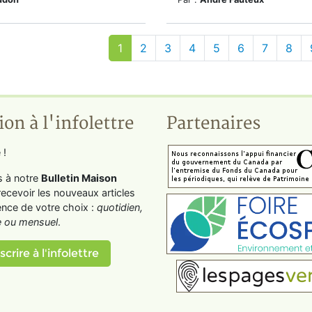
1
2
3
4
5
6
7
8
ion à l'infolettre
Partenaires
 !
s à notre
Bulletin Maison
recevoir les nouveaux articles
ence de votre choix :
quotidien,
 ou mensuel
.
scrire à l'infolettre