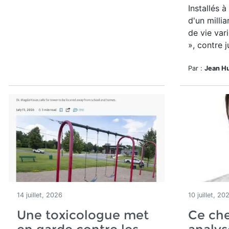
Installés 
d'un millia
de vie var
», contre j
Par :
Jean H
14 juillet, 2026
10 juillet, 20
Une toxicologue met
Ce ch