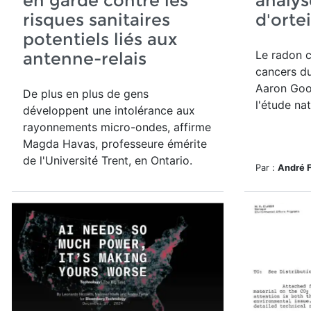
en garde contre les
analys
risques sanitaires
d'ortei
potentiels liés aux
Le radon c
antenne-relais
cancers du
Aaron Good
De plus en plus de gens
l'étude na
développent une intolérance aux
rayonnements micro-ondes, affirme
Magda Havas,
professeure émérite
de l'Université Trent, en Ontario.
Par :
André 