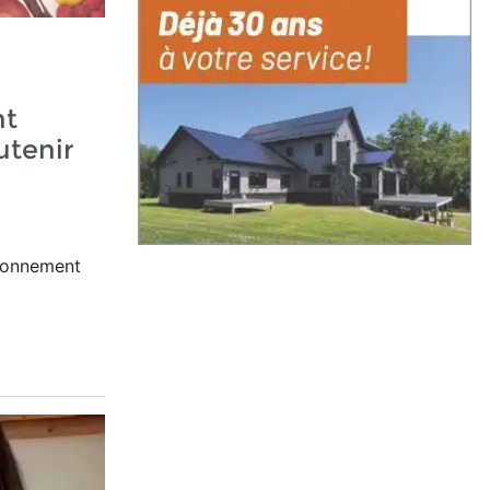
nt
utenir
ironnement