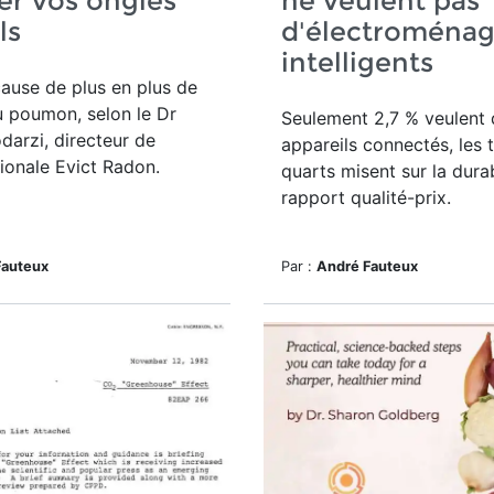
er vos ongles
ne veulent pas
ls
d'électroménag
intelligents
ause de plus en plus de
 poumon, selon le Dr
Seulement 2,7 % veulent 
arzi, directeur de
appareils connectés, les t
tionale Evict Radon.
quarts misent sur la durabi
rapport qualité-prix.
Fauteux
Par :
André Fauteux