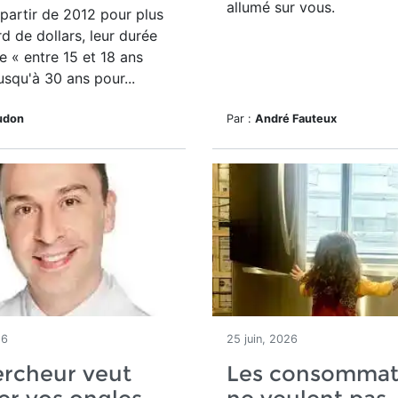
allumé sur vous.
à partir de 2012 pour plus
rd de dollars, leur durée
ie « entre 15 et 18 ans
usqu'à 30 ans pour...
udon
Par :
André Fauteux
26
25 juin, 2026
ercheur veut
Les consommat