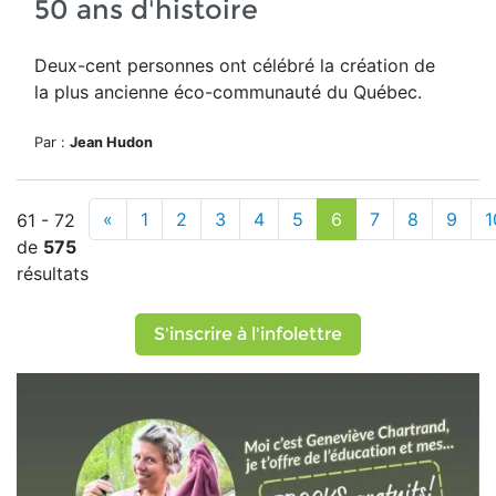
50 ans d'histoire
Deux-cent personnes ont célébré la création de
la plus ancienne éco-communauté du Québec.
Par :
Jean Hudon
«
1
2
3
4
5
6
7
8
9
1
61 - 72
de
575
résultats
S'inscrire à l'infolettre