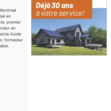
 Montreal
isé en
cle, premier
acteur en
gazine Guide
er, formateur
able.