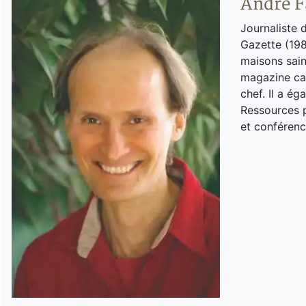
André F
Journaliste 
Gazette (198
maisons sain
magazine can
chef. Il a é
Ressources p
et conférenc