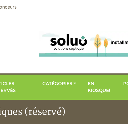
nier
onceurs
ICLES
CATÉGORIES
EN
P
SERVÉS
KIOSQUE!
iques (réservé)