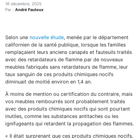
Tout sur les divans non tox
Accueil
16 décembre, 2025
Par :
André Fauteux
Articles
Actualités
Tout sur les divans non toxiques (réservé)
Selon une
nouvelle étude
, menée par le département
californien de la santé publique, lorsque les familles
remplaçaient leurs anciens canapés et fauteuils traités
avec des retardateurs de flamme par de nouveaux
meubles fabriqués sans retardateurs de flamme, leur
taux sanguin de ces produits chimiques nocifs
diminuait de moitié environ en 1,4 an.
À moins de mention ou certification du contraire, mais
vos meubles rembourrés sont probablement traités
avec des produits chimiques nocifs qui sont pourtant
inutiles, comme les substances antitaches ou les
ignifugeants qui retardent la propagation des flammes.
« Il était surprenant que ces produits chimiques nocifs,