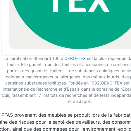
La certification Standard 100 d’
OEKO-TEX
est la plus répandue da
textile. Elle garantit que des textiles et accessoires ne contienn
parfois des quantités limitées – de substances chimiques nociv
colorants cancérogènes ou allergènes, des métaux lourds, des 
certaines substances ignifuges. Fondée en 1992,OEKO-TEX est l
Internationale de Recherche et d’Essais dans le domaine de l’Ecolo
Cuir, rassemblant 17 instituts de recherches et de tests indépend
et au Japon.
PFAS provenant des meubles se produit lors de la fabricat
entraîne des risques pour la santé des travailleurs, des conso
tion, ainsi que des dommages pour l'environnement, expli