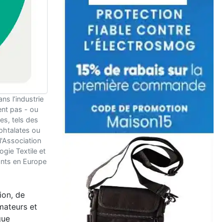
ns l’industrie
ent pas - ou
es, tels des
phtalates ou
'Association
gie Textile et
ants en Europe
ion, de
mmateurs et
que