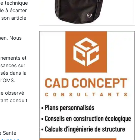
ne technique
le à écarter
son article
ssen. Nous
nnements et
ssances sur
sés dans la
 l’OMS.
ue observé
yant conduit
e Santé