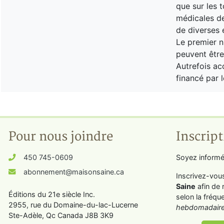
que sur les t
médicales de
de diverses 
Le premier n
peuvent êtr
Autrefois a
financé par l
Pour nous joindre
Inscript
450 745-0609
Soyez informé
abonnement@maisonsaine.ca
Inscrivez-vou
Saine
afin de 
Éditions du 21e siècle Inc.
selon la fréqu
2955, rue du Domaine-du-lac-Lucerne
hebdomadaire
Ste-Adèle, Qc Canada J8B 3K9