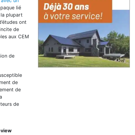
S
avec un
opaque lié
la plupart
d’études ont
incite de
ibles aux CEM
sion de
usceptible
ement de
tement de
a
uteurs de
eview