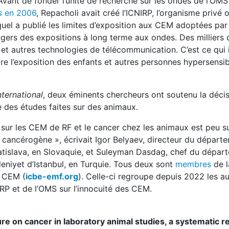
Avant de fonder l’unité de recherche sur les ondes de l’OM
s
en 2006
, Repacholi avait créé l’ICNIRP, l’organisme privé 
quel a publié les limites d’exposition aux CEM adoptées par 
gers des expositions à long terme aux ondes. Des milliers 
et autres technologies de télécommunication. C’est ce qui 
re l’exposition des enfants et autres personnes hypersens
ternational
, deux éminents chercheurs ont soutenu la déci
e des études faites sur des animaux.
 sur les CEM de RF et le cancer chez les animaux est peu s
e cancérogène », écrivait Igor Belyaev, directeur du départ
atislava, en Slovaquie, et Suleyman Dasdag, chef du dépar
eniyet d’Istanbul, en Turquie. Tous deux sont
membres
de l
s CEM (
icbe-emf.org
). Celle-ci regroupe depuis 2022 les a
IRP et de l’OMS sur l’innocuité des CEM.
re on cancer in laboratory animal studies, a systematic r