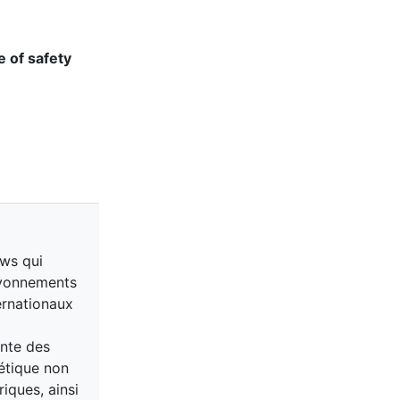
 of safety
ews qui
ayonnements
ternationaux
ante des
étique non
riques, ainsi