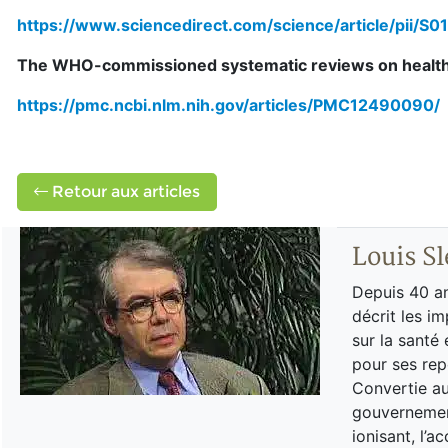
https://www.sciencedirect.com/science/article/pii
The WHO-commissioned systematic reviews on health ef
https://pmc.ncbi.nlm.nih.gov/articles/PMC12490090/
Retour aux articles
Louis Sl
Depuis 40 an
décrit les i
sur la santé
pour ses rep
Convertie au
gouvernement
ionisant, l’a