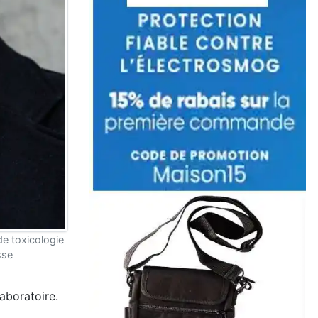
de toxicologie
sse
aboratoire.