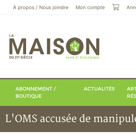
Aller au menu principal
Aller au contenu principal
Mon pa
À propos / Nous joindre
Mon compte
Ann
ABONNEMENT /
ACTUALITÉS
ART
BOUTIQUE
RÉ
L'OMS accusée de manipuler