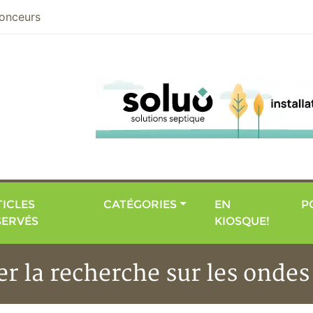
nier
onceurs
ICLES
CATÉGORIES
EN
P
SERVÉS
KIOSQUE!
 la recherche sur les ondes