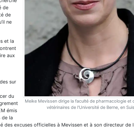
echerche
é de
té de
il ne
s et la
ontrent
ire aux
des sur
cer du
Meike Mevissen dirige la faculté de pharmacologie et 
igrement
vétérinaires de l'Université de Berne, en Sui
CEM émis
 de la
 des excuses officielles à Mevissen et à son directeur de l