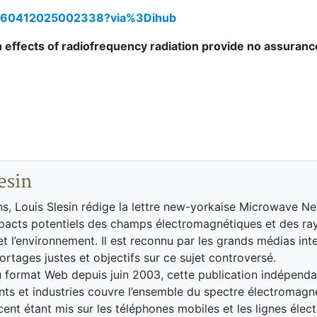
/S0160412025002338?via%3Dihub
fects of radiofrequency radiation provide no assurance
esin
s, Louis Slesin rédige la lettre new-yorkaise Microwave N
mpacts potentiels des champs électromagnétiques et des r
 et l’environnement. Il est reconnu par les grands médias in
ortages justes et objectifs sur ce sujet controversé.
 format Web depuis juin 2003, cette publication indépend
s et industries couvre l’ensemble du spectre électromagn
ccent étant mis sur les téléphones mobiles et les lignes élect