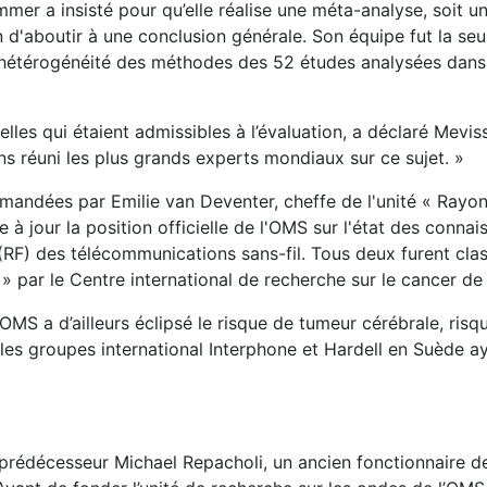
er a insisté pour qu’elle réalise une méta-analyse, soit u
n d'aboutir à une conclusion générale. Son équipe fut la seu
 l'hétérogénéité des méthodes des 52 études analysées dans 
elles qui étaient admissibles à l’évaluation, a déclaré Mevi
s réuni les plus grands experts mondiaux sur ce sujet. »
mandées par Emilie van Deventer, cheffe de l'unité « Rayo
à jour la position officielle de l'OMS sur l'état des connai
RF) des télécommunications sans-fil. Tous deux furent clas
 par le Centre international de recherche sur le cancer de
S a d’ailleurs éclipsé le risque de tumeur cérébrale, risq
es groupes international Interphone et Hardell en Suède a
prédécesseur Michael Repacholi, un ancien fonctionnaire d