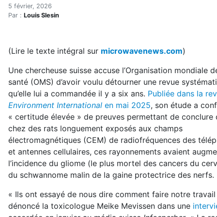
L'OMS accusée de manipuler
Accueil
5 février, 2026
Par :
Louis Slesin
Articles
Actualités
L'OMS accusée de manipuler la recherche sur les ond
(Lire le texte intégral sur
microwavenews.com
)
Une chercheuse suisse accuse l’Organisation mondiale de
santé (OMS) d’avoir voulu détourner une revue systémat
qu’elle lui a commandée il y a six ans.
Publiée dans la re
Environment International
en mai 2025
, son étude a conf
« certitude élevée » de preuves permettant de conclure 
chez des rats longuement exposés aux champs
électromagnétiques (CEM) de radiofréquences des télé
et antennes cellulaires, ces rayonnements avaient augm
l’incidence du gliome (le plus mortel des cancers du cer
du schwannome malin de la gaine protectrice des nerfs.
« Ils ont essayé de nous dire comment faire notre travail 
dénoncé la toxicologue Meike Mevissen dans une
interv