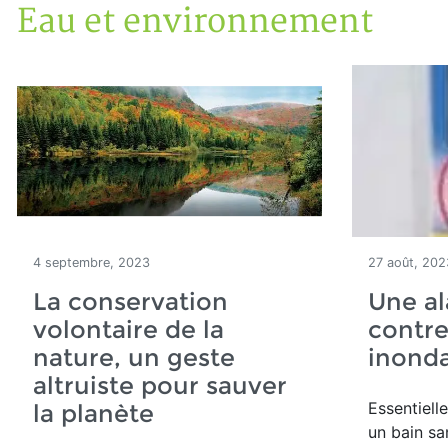
Eau et environnement
Accueil
Articles
Eau et environnement
4 septembre, 2023
27 août, 202
La conservation
Une a
volontaire de la
contre
nature, un geste
inonda
altruiste pour sauver
Essentiell
la planète
un bain sa