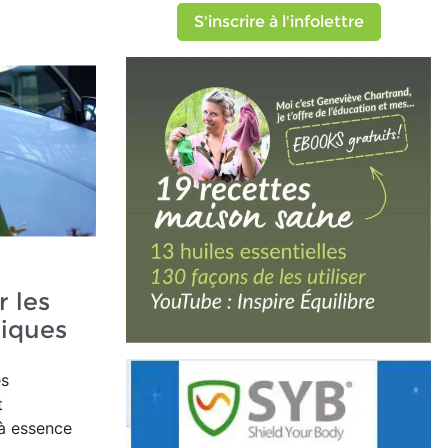
S'inscrire à l'infolettre
r les
riques
es
t
 à essence