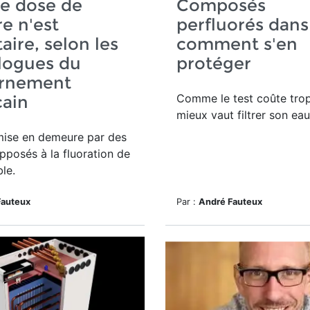
e dose de
Composés
re n'est
perfluorés dans 
aire, selon les
comment s'en
logues du
protéger
rnement
Comme le test coûte trop
cain
mieux vaut filtrer son eau
mise en demeure par des
pposés à la fluoration de
ble.
Fauteux
Par :
André Fauteux