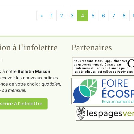
«
1
2
3
4
5
6
7
8
ion à l'infolettre
Partenaires
 !
s à notre
Bulletin Maison
recevoir les nouveaux articles
ence de votre choix :
quotidien,
 ou mensuel
.
scrire à l'infolettre