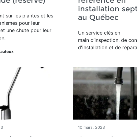
de (réservé)
référence en
installation sep
t sur les plantes et les
au Québec
anismes pour leur
 et une chute pour leur
Un service clés en
on.
main
d’inspection, de co
d'installation et de répara
Fauteux
23
10 mars, 2023