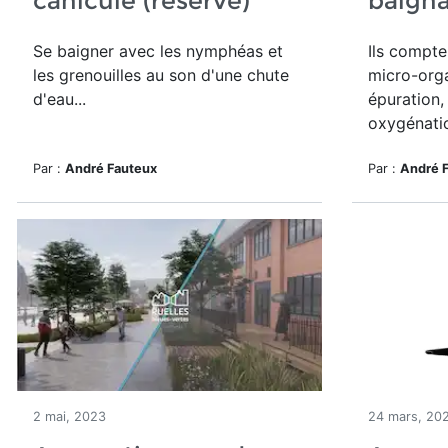
canicule (réservé)
baigna
Se baigner avec les nymphéas et
Ils compten
les grenouilles au son d'une chute
micro-org
d'eau...
épuration,
oxygénati
Par :
André Fauteux
Par :
André 
2 mai, 2023
24 mars, 20