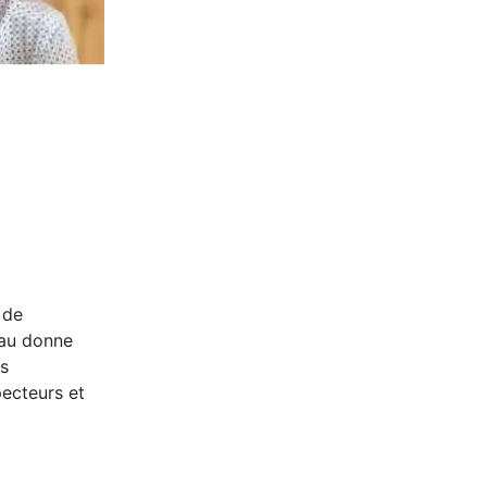
 de
eau donne
ns
pecteurs et