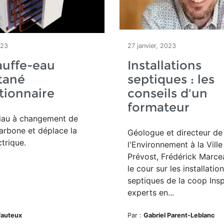
023
27 janvier, 2023
auffe-eau
Installations
tané
septiques : les
tionnaire
conseils d'un
formateur
iau à changement de
arbone et déplace la
Géologue et directeur de
ctrique.
l'Environnement à la Ville
Prévost, Frédérick Marc
le cour sur les installatio
septiques de la coop Ins
experts en...
Fauteux
Par :
Gabriel Parent-Leblanc