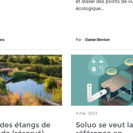
et diesel des points de v
écologique...
kes
Par :
Daniel Breton
3
4 mai, 2023
des étangs de
Soluo se veut l