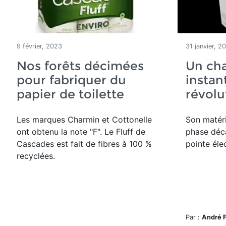
9 février, 2023
31 janvier, 2
Nos forêts décimées
Un ch
pour fabriquer du
instan
papier de toilette
révolu
Les marques Charmin et Cottonelle
Son matér
ont obtenu la note "F". Le Fluff de
phase déc
Cascades est fait de fibres à 100 %
pointe éle
recyclées.
Par :
André 