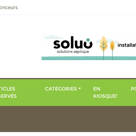
nier
onceurs
ICLES
CATÉGORIES
EN
P
SERVÉS
KIOSQUE!