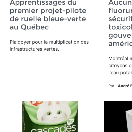
Apprentissages du
Aucun
premier projet-pilote
fluoru
de ruelle bleue-verte
sécurit
au Québec
toxico
gouve
Plaidoyer pour la multiplication des
améri
infrastructures vertes.
Montréal 
citoyens o
l'eau pota
Par :
André 