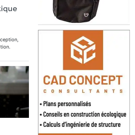
tique
nception,
tion.