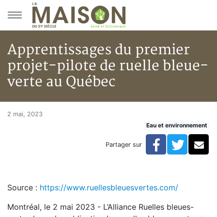
Aller au menu principal
Aller au contenu principal
Apprentissages du premier
projet-pilote de ruelle bleue-
verte au Québec
Apprentissages du premier proj
Accueil
2 mai, 2023
Eau et environnement
Articles
Eau et environnement
Facebook
Twitte
Co
Partager sur
Eau et environnement
Apprentissages du premier projet-pilote de ruelle bl
Source :
https://www.ruellesbleuesvertes.com/
Montréal, le 2 mai 2023 - L’Alliance Ruelles bleues-