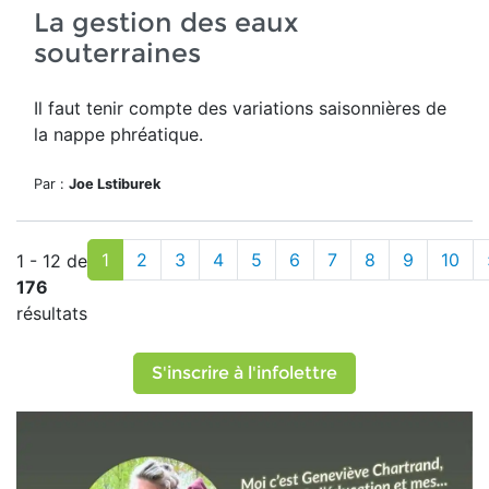
La gestion des eaux
souterraines
Il faut tenir compte des variations saisonnières de
la
nappe phréatique.
Par :
Joe Lstiburek
1
2
3
4
5
6
7
8
9
10
1 - 12 de
176
résultats
S'inscrire à l'infolettre