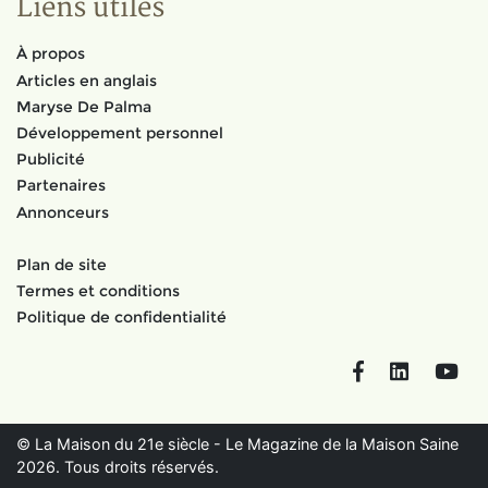
Liens utiles
À propos
Articles en anglais
Maryse De Palma
Développement personnel
Publicité
Partenaires
Annonceurs
Plan de site
Termes et conditions
Politique de confidentialité
Facebook
LinkedIn
You
© La Maison du 21e siècle - Le Magazine de la Maison Saine
2026. Tous droits réservés.