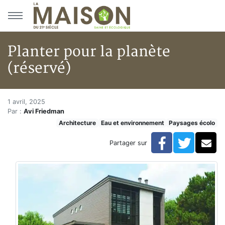
Aller au menu principal
Aller au contenu principal
Planter pour la planète
(réservé)
Planter pour la planète (réserv
Accueil
1 avril, 2025
Par :
Avi Friedman
Articles
Architecture
Eau et environnement
Paysages écolo
Eau et environnement
Eau et environnement
Facebook
Twitte
Co
Partager sur
Planter pour la planète (réservé)