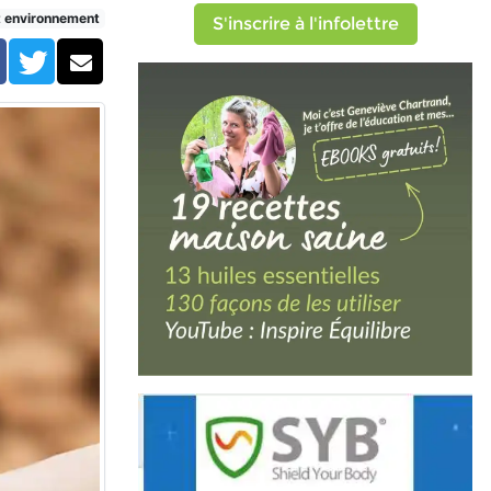
rvé)
t environnement
S'inscrire à l'infolettre
Facebook
Twitter
Courriel