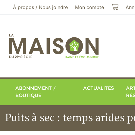
Aller au menu principal
Aller au contenu principal
Mon pa
À propos / Nous joindre
Mon compte
Ann
ABONNEMENT /
ACTUALITÉS
ART
BOUTIQUE
RÉ
Puits à sec : temps arides p