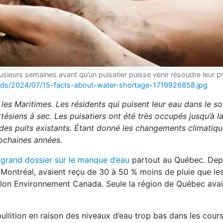
plusieurs semaines avant qu’un puisatier puisse venir résoudre leur 
oads/2024/07/15-facts-about-water-shortage-1719926858.jpg
es Maritimes. Les résidents qui puisent leur eau dans le sol
siens à sec. Les puisatiers ont été très occupés jusqu’à la
es puits existants. Étant donné les changements climatiques
rochaines années.
n
grand dossier sur le manque d’eau
partout au Québec. Depu
d Montréal, avaient reçu de 30 à 50 % moins de pluie que le
selon Environnement Canada. Seule la région de Québec avai
bullition en raison des niveaux d’eau trop bas dans les cour