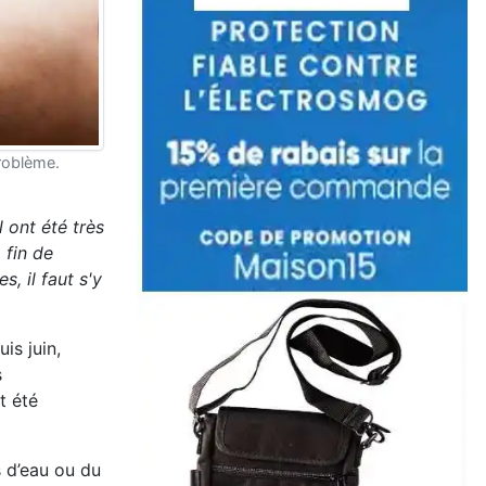
problème.
 ont été très
 fin de
, il faut s'y
is juin,
s
t été
s d’eau ou du