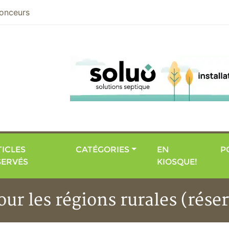
nier
onceurs
ICLES
CATÉGORIES
EN
P
SERVÉS
KIOSQUE!
our les régions rurales (rése