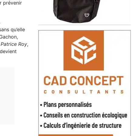
r prévenir
s
ans qu’elle
 Gachon,
 Patrice Roy
,
 devient