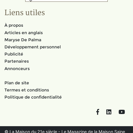
Liens utiles
À propos
Articles en anglais
Maryse De Palma
Développement personnel
Publicité
Partenaires
Annonceurs
Plan de site
Termes et conditions
Politique de confidentialité
Facebook
LinkedIn
You
© La Maison du 21e siècle - Le Magazine de la Maison Saine