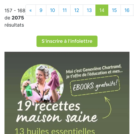
«
9
10
11
12
13
14
15
16
157 - 168
de
2075
résultats
S'inscrire à l'infolettre