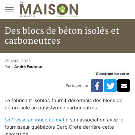
Aller au menu principal
Aller au contenu principal
Des blocs de béton isolés et
carboneutres
Des blocs de béton isolés et c
Accueil
25 août, 2025
Par :
André Fauteux
Articles
Construction verte
Construction verte
Enveloppe du bâtiment
Facebook
Twitte
Co
Partager sur
Des blocs de béton isolés et carboneutres
Le fabricant Isobloc fournit désormais des blocs de
béton isolé au polystyrène carboneutres.
La Presse
annonce ce matin
son association avec le
fournisseur québécois CarbiCrete derrière cette
innovation.