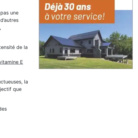
 pas une
 d’autres
,
ensité de la
vitamine E
uctueuses, la
jectif que
des