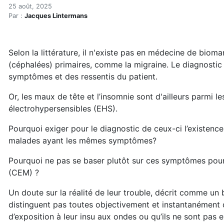
Le diagnostic de l’électroh
Accueil
25 août, 2025
Par :
Jacques Lintermans
Articles
Actualités
Le diagnostic de l’électrohypersensibilité
Selon la littérature, il n'existe pas en médecine de biom
(céphalées) primaires, comme la migraine. Le diagnostic 
symptômes et des ressentis du patient.
Or, les maux de tête et l’insomnie sont d'ailleurs parmi 
électrohypersensibles (EHS).
Pourquoi exiger pour le diagnostic de ceux-ci l’existence 
malades ayant les mêmes symptômes?
Pourquoi ne pas se baser plutôt sur ces symptômes pou
(CEM) ?
Un doute sur la réalité de leur trouble, décrit comme un 
distinguent pas toutes objectivement et instantanément de
d’exposition à leur insu aux ondes ou qu’ils ne sont pas