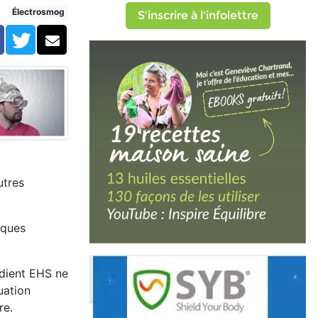
Électrosmog
S'inscrire à l'infolettre
Facebook
Twitter
Courriel
utres
iques
 dient EHS ne
uation
ire.