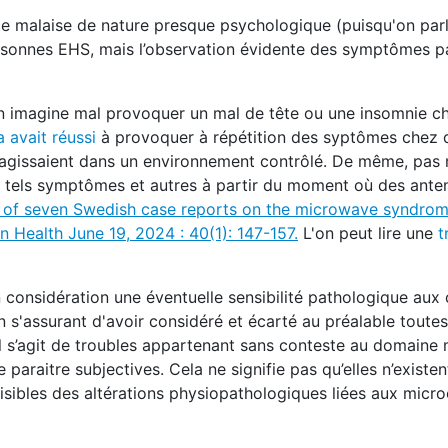
s ce malaise de nature presque psychologique (puisqu'on par
personnes EHS, mais l’observation évidente des symptômes 
on imagine mal provoquer un mal de tête ou une insomnie c
 avait réussi
à provoquer à répétition des syptômes chez d
 réagissaient dans un environnement contrôlé. De même, pas
e tels symptômes et autres à partir du moment où des ante
 of seven Swedish case reports on the microwave syndro
n Health June 19, 2024 : 40(1): 147-157
.
L'on peut lire une
t
en considération une éventuelle sensibilité pathologique au
 s'assurant d'avoir considéré et écarté au préalable toutes
 il s’agit de troubles appartenant sans conteste au domaine 
 paraitre subjectives. Cela ne signifie pas qu’elles n’existe
sibles des altérations physiopathologiques liées aux micro