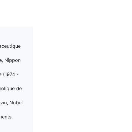
aceutique
ce, Nippon
 (1974 -
holique de
vin, Nobel
ments,