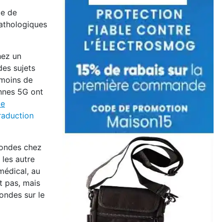
le de
pathologiques
hez un
es sujets
 moins de
nnes 5G ont
me
raduction
x ondes chez
 les autre
médical, au
nt pas, mais
ondes sur le