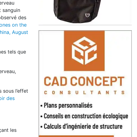
cerveau
t sanguin
observé des
hones on the
hina, August
es tels que
erveau,
sous l’effet
oir des
çant les