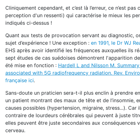
Cliniquement cependant, et c’est là l’erreur, ce n’est pa
perception d'un ressenti) qui caractérise le mieux les 
indiqués ci-dessus !
Quant aux tests de provocation servant au diagnostic, 
sujet d’expérience ! Une exception :
en 1991, le Dr WJ Rea
EHS après avoir identifié les fréquences auxquelles ils
sept études de cas suédoises démontrent l'apparition d
été mise en fonction :
Hardell L and Nilsson M. Summary
associated with 5G radiofrequency radiation. Rev. Enviro
française ici
.
Sans-doute un praticien sera-t-il plus enclin à prendre 
un patient montrant des maux de tête et de l’insomnie, en
causes possibles (hypertension, migraine, stress...). Car
contraire de lourdeurs cérébrales qui peuvent à juste titre
elles peuvent être juste secondaires aux conséquences vi
cerveau.