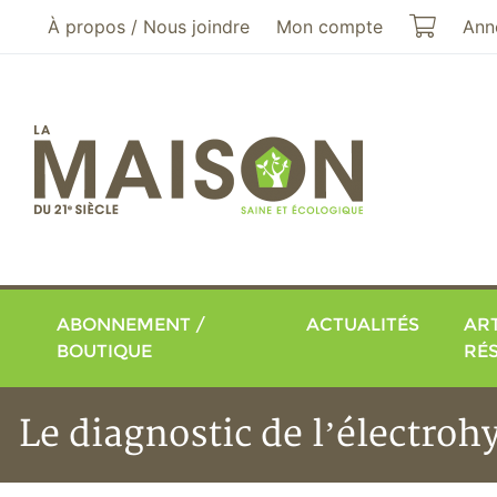
Aller au menu principal
Aller au contenu principal
Mon pa
À propos / Nous joindre
Mon compte
Ann
ABONNEMENT /
ACTUALITÉS
ART
BOUTIQUE
RÉ
Le diagnostic de l’électroh