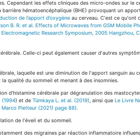
s. Cependant les effets cliniques des micro-ondes sur le 
la barrière hématoencéphalique (BHE) provoquant un appor
duction de l’apport d’oxygène
au cerveau. C'est ce qu'ont 
rson B. R. et al. Effects of Microwaves from GSM Mobile P
 in Electromagnetic Research Symposium, 2005 Hangzhou, C
rébrale. Celle-ci peut également causer d'autres symptôm
rébrale, laquelle est une diminution de l'apport sanguin au c
t la qualité du sommeil et menant à des insomnies.
ion d’histamine cérébrale par dégranulation des mastocytes 
. (1994
) et de
Tümkaya L. et al. (2019)
, ainsi que
Le Livre N
 Marco Pietteur (2021) page 88)
.
lation de l'éveil et du sommeil.
notamment des migraines par réaction inflammatoire influen