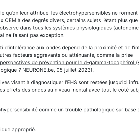
e qu’on leur attribue, les électrohypersensibles ne forment
ux CEM à des degrés divers, certains sujets l’étant plus que
) s’observe dans tous les systèmes physiologiques (autonome
al ne faisant pas exception.
i d’intolérance aux ondes dépend de la proximité et de l’int
'autres facteurs aggravants ou atténuants, comme la prise
s perspectives de prévention pour le d-gamma-tocophérol (
ologique
?
NEURONE.be, 05 juillet 2023)
.
tives visant à diagnostiquer l’EHS sont restées jusqu’ici infr
 les effets des ondes au niveau mental avec tout le côté sub
trohypersensibilité comme un trouble pathologique sur base 
ique approprié.