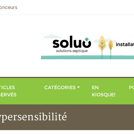
nier
onceurs
ICLES
CATÉGORIES
EN
P
SERVÉS
KIOSQUE!
ypersensibilité