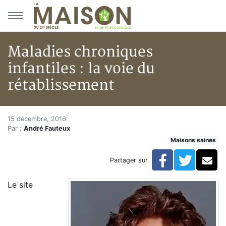
Aller au menu principal
Aller au contenu principal
Maladies chroniques
infantiles : la voie du
rétablissement
Maladies chroniques infantiles 
Accueil
15 décembre, 2016
Par :
André Fauteux
Articles
Maisons saines
Maisons saines
Hypersensibilités environnementales
Facebook
Twitte
Co
Partager sur
Maladies chroniques infantiles : la voie du rétablisse
Le site