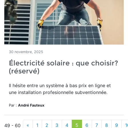
30 novembre, 2025
Électricité solaire : que choisir?
(réservé)
Il hésite entre un système à bas prix en ligne et
une installation profesionnelle subventionnée.
Par :
André Fauteux
«
1
2
3
4
5
6
7
8
9
1
49 - 60