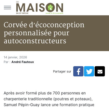
Aller au menu principal
Aller au contenu principal
Corvée d’écoconception
personnalisée pour
autoconstructeurs
Corvée d’écoconception perso
Accueil
14 janvier, 2026
Par :
André Fauteux
Articles
Actualités
Facebook
Twitte
Co
Partager sur
Corvée d’écoconception personnalisée pour autocon
Après avoir formé plus de 700 personnes en
charpenterie traditionnelle (poutres et poteaux),
Samuel Pépin-Guay lance une formation pratique