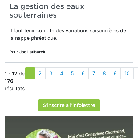
La gestion des eaux
souterraines
Il faut tenir compte des variations saisonnières de
la
nappe phréatique.
Par :
Joe Lstiburek
1
2
3
4
5
6
7
8
9
10
1 - 12 de
176
résultats
S'inscrire à l'infolettre